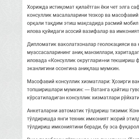
Хорижда истиқомат қилаётган ёки чет элга с
консуллик масалаларини тезкор ва масофавий 
орқали тақдим этиш мақсадида расмий мобил 
илова қуйидаги асосий вазифалар ва имкония
Дипломатик ваколатхоналар геолокацияси ва к
муассасаларининг аниқ манзиллари, харитада
иловада «Консуллик округлари»ни текшириш фу
эканлигини осонгина аниқлаш мумкин.
Масофавий консуллик хизматлари: Ҳозирги ва
топширишлари мумкин: — Ватанга қайтиш гуво
кўрсатиладиган консуллик хизматлари рўйхати
Анкеталарни автоматик тўлдириш тизими: Ко
тўлдиришда янги техник имконият жорий этил
тўлдириш имкониятини беради, бу эса фуқаро