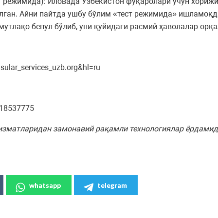
т режимида): Иловада Ўзбекистон фуқаролари учун хорижи
илган. Айни пайтда ушбу бўлим «тест режимида» ишламоқ
утлақо бепул бўлиб, уни қуйидаги расмий ҳаволалар орқ
sular_services_uzb.org&hl=ru
818537775
хизматларидан замонавий рақамли технологиялар ёрдамид
whatsapp
telegram