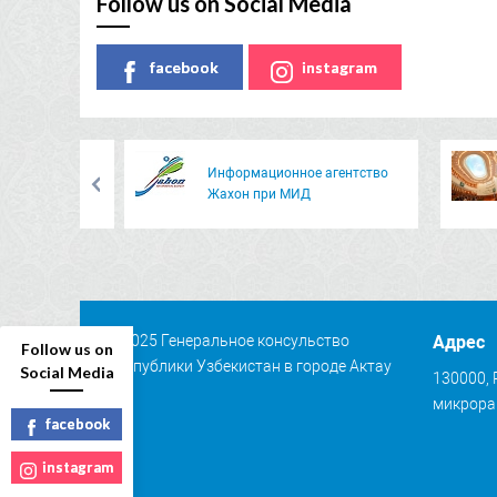
Follow us on Social Media
facebook
instagram
Информационное агентство
Жахон при МИД
© 2025 Генеральное консульство
Адрес
Follow us on
Республики Узбекистан в городе Актау
Social Media
130000, 
микрорай
facebook
instagram