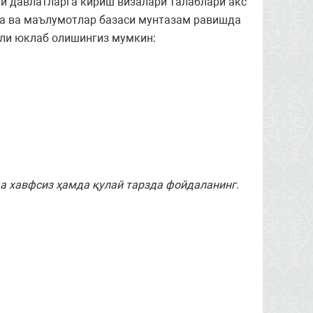
й давлатларга кириш визалари талаблари акс
да ва маълумотлар базаси мунтазам равишда
али юклаб олишингиз мумкин:
а хавфсиз ҳамда қулай тарзда фойдаланинг.