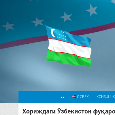
OʻZBEK
KONSULLIK
Хориждаги Ўзбекистон фуқаро