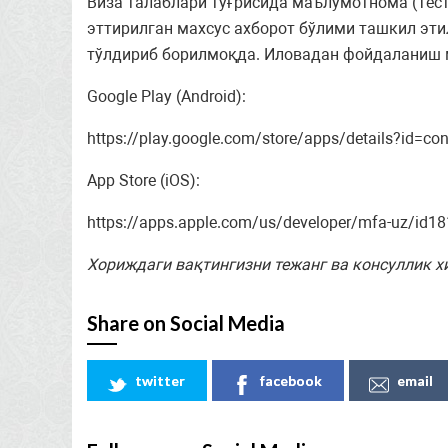
Виза талаблари тўғрисида маълумотнома (Тес
эттирилган махсус ахборот бўлими ташкил эт
тўлдириб борилмоқда. Иловадан фойдаланиш м
Google Play (Android):
https://play.google.com/store/apps/details?id=con
App Store (iOS):
https://apps.apple.com/us/developer/mfa-uz/id1
Хориждаги вақтингизни тежанг ва консуллик 
Share on Social Media
twitter
facebook
email