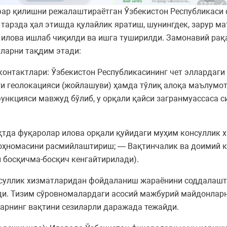
афар қилишни режалаштираётган Ўзбекистон Республикаси
тарзда ҳал этишда қулайлик яратиш, шунингдек, зарур м
илова ишлаб чиқилди ва ишга туширилди. Замонавий рақ
тларни тақдим этади:
онтактлари: Ўзбекистон Республикасининг чет эллардаги
ги геолокацияси (жойлашуви) ҳамда тўлиқ алоқа маълумот
нкцияси мавжуд бўлиб, у орқали қайси загранмуассаса с
қтда фуқаролар илова орқали қуйидаги муҳим консуллик 
ҳномасини расмийлаштириш; — Вақтинчалик ва доимий кон
 босқичма-босқич кенгайтирилади).
нсуллик хизматларидан фойдаланиш жараёнини соддалашт
ди. Тизим сўровномалардаги асосий мажбурий майдонларн
ларнинг вақтини сезиларли даражада тежайди.