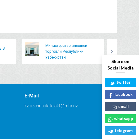
Министерство внешней
Ь В
О 
торговли Республики
Це
Узбекистан
Share on
Social Media
twitter
facebook
E-Mail
kz.uzconsulate.akt@mfa.uz
email
whatsapp
telegram