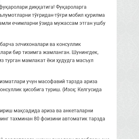
 фуқаролари диққатига! Фуқароларга
аълумотларни тўғридан-тўғри мобил қурилма
амли ечимларни ўзида мужассам этган ушбу
 барча элчихоналари ва консуллик
лари бир тизимга жамланган. Шунингдек,
из турган мамлакат ёки ҳудудга масъул
хизматлари учун масофавий тарзда ариза
суллик ҳисобига туриш. (Изоҳ: Келгусида
ириш мақсадида ариза ва анкеталарни
инг тахминан 80 фоизини автоматик тарзда