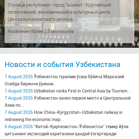
Столица республики - город Ташкент - Крупнейший
политический, экономический и культурный центр
Центральноазиатского региона.
Население: более 2,5 миллионов
Новости и события Узбекистана
7 August 2026
Ўзбекистон туризми ўсиш бўйича Марказий
Осиёда биринчи ўринни...
7 August 2026
Uzbekistan ranks First in Central Asia by Tourism...
7 August 2026
Узбекистан занял первое место в Центральной
Азии по...
7 August 2026
How China–Kyrgyzstan–Uzbekistan railway is
redrawing the economic map...
6 August 2026
“Хитой–Қирғизистон–Ўзбекистон” темир йўли
қитъанинг иқтисодий харитасини қандай ўзгартиради