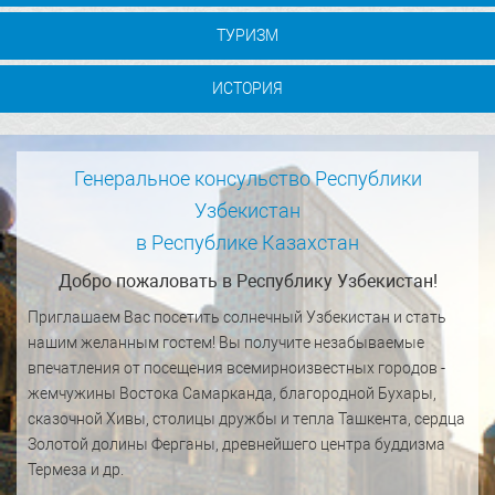
ТУРИЗМ
ИСТОРИЯ
Генеральное консульство Республики
Узбекистан
в Республике Казахстан
Добро пожаловать в Республику Узбекистан!
Приглашаем Вас посетить солнечный Узбекистан и стать
нашим желанным гостем! Вы получите незабываемые
впечатления от посещения всемирноизвестных городов -
жемчужины Востока Самарканда, благородной Бухары,
сказочной Хивы, столицы дружбы и тепла Ташкента, сердца
Золотой долины Ферганы, древнейшего центра буддизма
Термеза и др.