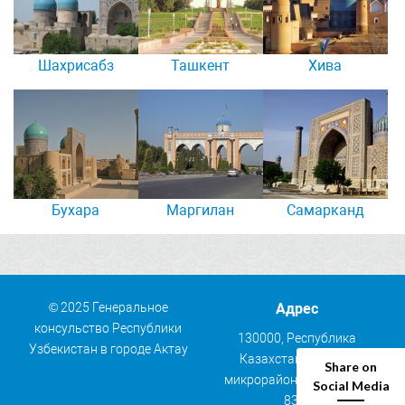
Шахрисабз
Ташкент
Хива
Бухара
Маргилан
Самарканд
© 2025 Генеральное
Адрес
консульство Республики
130000, Республика
Узбекистан в городе Актау
Казахстан, г. Актау,
Share on
микрорайон 30, коттедж
Social Media
83/1