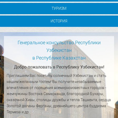
ТУРИЗМ
ИСТОРИЯ
Генеральное консульство Республики
Узбекистан
в Республике Казахстан
Добро пожаловать в Республику Узбекистан!
Приглашаем Вас посетить солнечный Узбекистан и стать
нашим желанным гостем! Вы получите незабываемые
впечатления от посещения всемирноизвестных городов -
жемчужины Востока Самарканда, благородной Бухары,
сказочной Хивы, столицы дружбы и тепла Ташкента, сердца
Золотой долины Ферганы, древнейшего центра буддизма
Термеза и др.