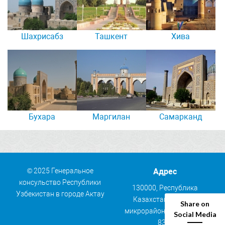
Шахрисабз
Ташкент
Хива
Бухара
Маргилан
Самарканд
© 2025 Генеральное
Адрес
консульство Республики
130000, Республика
Узбекистан в городе Актау
Казахстан, г. Актау,
Share on
микрорайон 30, коттедж
Social Media
83/1