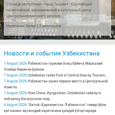
Столица республики - город Ташкент - Крупнейший
политический, экономический и культурный центр
Центральноазиатского региона.
Население: более 2,5 миллионов
Новости и события Узбекистана
7 Avgust 2026
Ўзбекистон туризми ўсиш бўйича Марказий
Осиёда биринчи ўринни...
7 Avgust 2026
Uzbekistan ranks First in Central Asia by Tourism...
7 Avgust 2026
Узбекистан занял первое место в Центральной
Азии по...
7 Avgust 2026
How China–Kyrgyzstan–Uzbekistan railway is
redrawing the economic map...
6 Avgust 2026
“Хитой–Қирғизистон–Ўзбекистон” темир йўли
қитъанинг иқтисодий харитасини қандай ўзгартиради