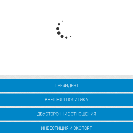
“Хитой–Қирғизистон–Ўзбекистон” темир
йўли қитъанинг иқтисодий харитасини
қандай ўзгартиради
ПРЕЗИДЕНТ
ВНЕШНЯЯ ПОЛИТИКА
ДВУСТОРОННИЕ ОТНОШЕНИЯ
ИНВЕСТИЦИЯ И ЭКСПОРТ