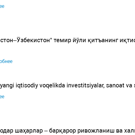
ее
стон–Ўзбекистон” темир йўли қитъанинг иқти
обнее
yangi iqtisodiy voqelikda investitsiyalar, sanoat va
ее
одар шаҳарлар – барқарор ривожланиш ва хал