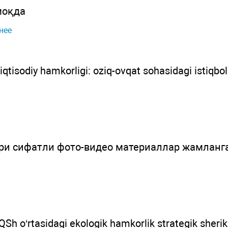
моқда
нее
qtisodiy hamkorligi: oziq-ovqat sohasidagi istiqboll
ри сифатли фото-видео материаллар жамланга
QSh o‘rtasidagi ekologik hamkorlik strategik sherik