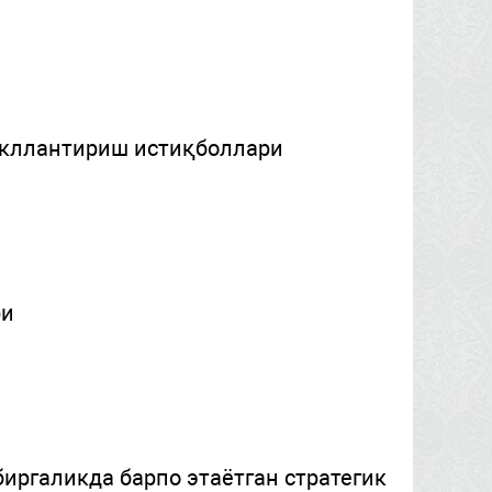
акллантириш истиқболлари
ри
иргаликда барпо этаётган стратегик