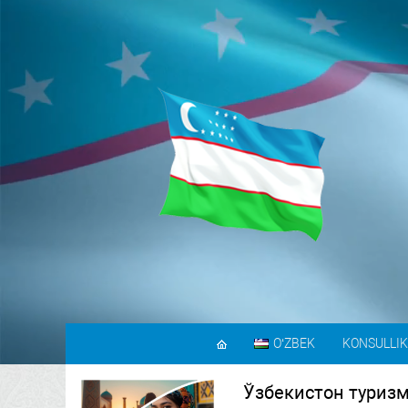
OʻZBEK
KONSULLIK
Ўзбекистон туриз