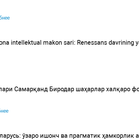
бнее
ona intellektual makon sari: Renessans davrining ya
лари Самарқанд Биродар шаҳарлар халқаро ф
нее
арусь: ўзаро ишонч ва прагматик ҳамкорлик 