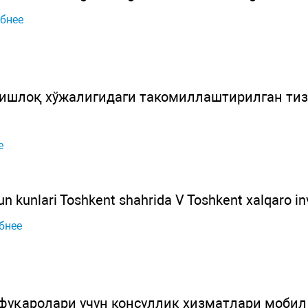
бнее
қишлоқ хўжалигидаги такомиллаштирилган ти
е
un kunlari Toshkent shahrida V Toshkent xalqaro inve
бнее
фуқаролари учун консуллик хизматлари мобил