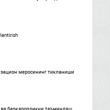
lantirish
изацион меросининг тикланиши
 ва барқарорликни таъминлаш