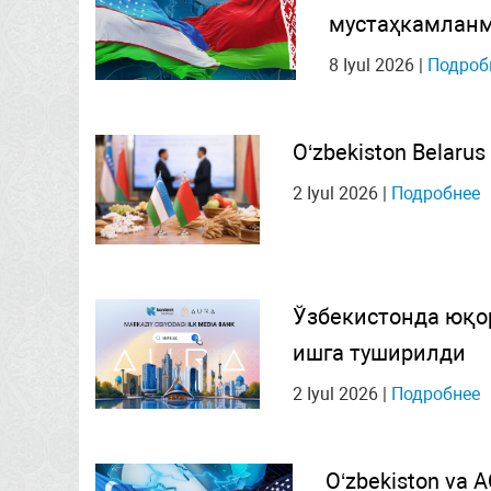
мустаҳкамлан
8 Iyul 2026
|
Подроб
O‘zbekiston Belarus i
2 Iyul 2026
|
Подробнее
Ўзбекистонда юқо
ишга туширилди
2 Iyul 2026
|
Подробнее
O‘zbekiston va A