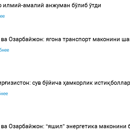
о илмий-амалий анжуман бўлиб ўтди
ее
 ва Озарбайжон: ягона транспорт маконини ш
бнее
ирғизистон: сув бўйича ҳамкорлик истиқболла
нее
ва Озарбайжон: “яшил” энергетика маконини б