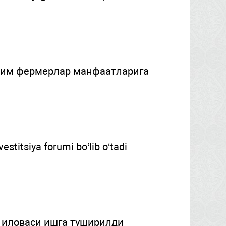
зим фермерлар манфаатларига
stitsiya forumi bo‘lib o‘tadi
 иловаси ишга туширилди