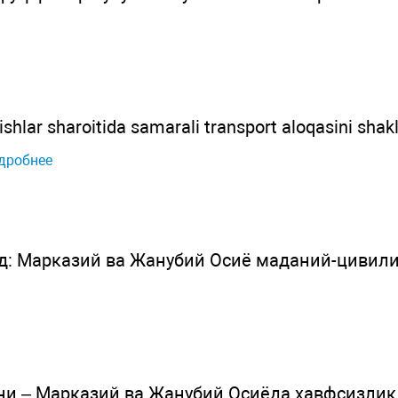
ishlar sharoitida samarali transport aloqasini shakl
дробнее
од: Марказий ва Жанубий Осиё маданий-цивил
ни – Марказий ва Жанубий Осиёда хавфсизлик