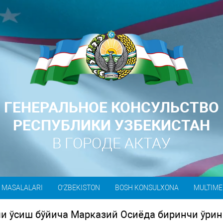
ГЕНЕРАЛЬНОЕ КОНСУЛЬСТВО
РЕСПУБЛИКИ УЗБЕКИСТАН
В ГОРОДЕ АКТАУ
 MASALALARI
O’ZBEKISTON
BOSH KONSULXONA
MULTIME
ми ўсиш бўйича Марказий Осиёда биринчи ўрин