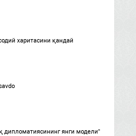
содий харитасини қандай
 savdo
қ дипломатиясининг янги модели”