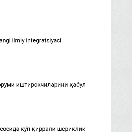
ngi ilmiy integratsiyasi
оруми иштирокчиларини қабул
асосида кўп қиррали шериклик