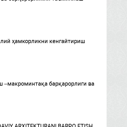
алий ҳамкорликни кенгайтириш
иш –макроминтақа барқарорлиги ва
VIY ARXITEKTURANI BARPO ETISH