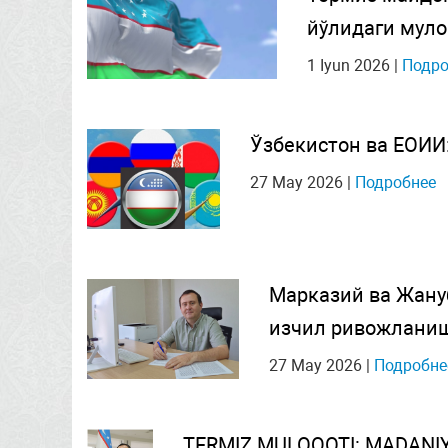
йўлидаги муло
1 Iyun 2026
|
Подро
Ўзбекистон ва ЕОИИ
27 May 2026
|
Подробнее
Марказий ва Жану
изчил ривожланиш
27 May 2026
|
Подробне
TERMIZ MULOQOTI: MADANI