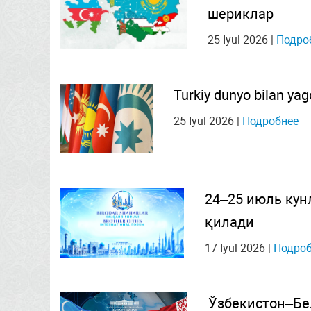
шериклар
25 Iyul 2026
|
Подро
Turkiy dunyo bilan yag
25 Iyul 2026
|
Подробнее
24–25 июль кун
қилади
17 Iyul 2026
|
Подроб
Ўзбекистон–Бел