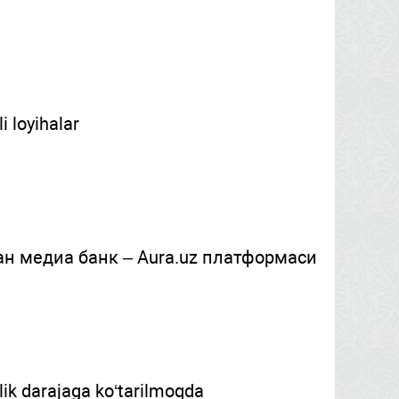
i loyihalar
н медиа банк – Aura.uz платформаси
lik darajaga ko‘tarilmoqda