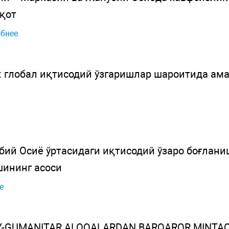
қот
бнее
: глобал иқтисодий ўзгаришлар шароитида ам
бий Осиё ўртасидаги иқтисодий ўзаро боғлан
ининг асоси
е
Y-GUMANITAR ALOQALARDAN BARQAROR MINTAQA