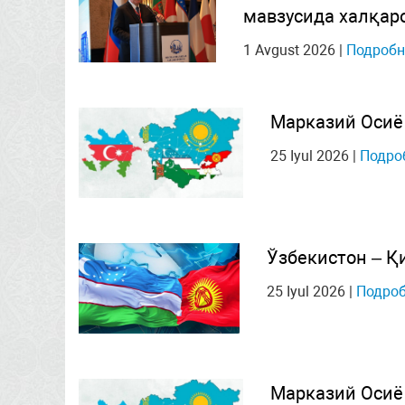
мавзусида халқар
1 Avgust 2026
|
Подробн
Марказий Осиё
25 Iyul 2026
|
Подро
Ўзбекистон – Қ
25 Iyul 2026
|
Подроб
Марказий Осиё 