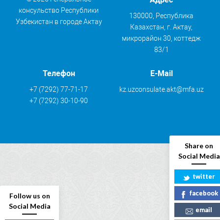
консульство Республики
130000, Республика
Узбекистан в городе Актау
Казахстан, г. Актау,
микрорайон 30, коттедж
83/1
Телефон
E-Mail
+7 (7292) 77-71-17
kz.uzconsulate.akt@mfa.uz
+7 (7292) 30-10-90
Share on
Social Media
twitter
facebook
Follow us on
Social Media
email