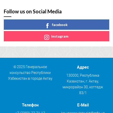
Follow us on Social Media
facebook
instagram
© 2025 Генеральное
Адрес
консульство Республики
130000, Республика
Узбекистан в городе Актау
Казахстан, г. Актау,
микрорайон 30, коттедж
83/1
Телефон
E-Mail