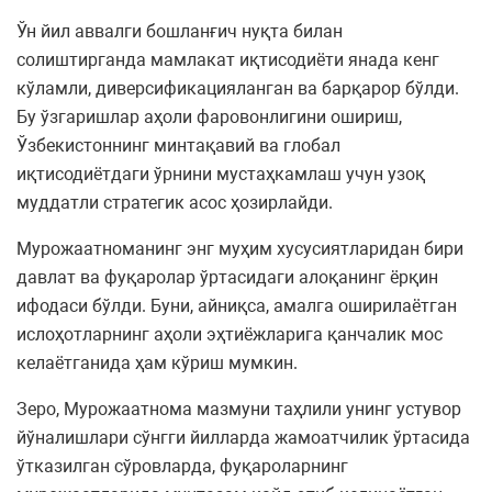
Ўн йил аввалги бошланғич нуқта билан
солиштирганда мамлакат иқтисодиёти янада кенг
кўламли, диверсификацияланган ва барқарор бўлди.
Бу ўзгаришлар аҳоли фаровонлигини ошириш,
Ўзбекистоннинг минтақавий ва глобал
иқтисодиётдаги ўрнини мустаҳкамлаш учун узоқ
муддатли стратегик асос ҳозирлайди.
Мурожаатноманинг энг муҳим хусусиятларидан бири
давлат ва фуқаролар ўртасидаги алоқанинг ёрқин
ифодаси бўлди. Буни, айниқса, амалга оширилаётган
ислоҳотларнинг аҳоли эҳтиёжларига қанчалик мос
келаётганида ҳам кўриш мумкин.
Зеро, Мурожаатнома мазмуни таҳлили унинг устувор
йўналишлари сўнгги йилларда жамоатчилик ўртасида
ўтказилган сўровларда, фуқароларнинг