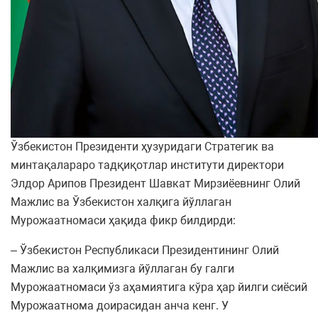
Ўзбекистон Президенти ҳузуридаги Стратегик ва
минтақалараро тадқиқотлар институти директори
Элдор Арипов Президент Шавкат Мирзиёевнинг Олий
Мажлис ва Ўзбекистон халқига йўллаган
Мурожаатномаси ҳақида фикр билдирди:
– Ўзбекистон Республикаси Президентининг Олий
Мажлис ва халқимизга йўллаган бу галги
Мурожаатномаси ўз аҳамиятига кўра ҳар йилги сиёсий
Мурожаатнома доирасидан анча кенг. У