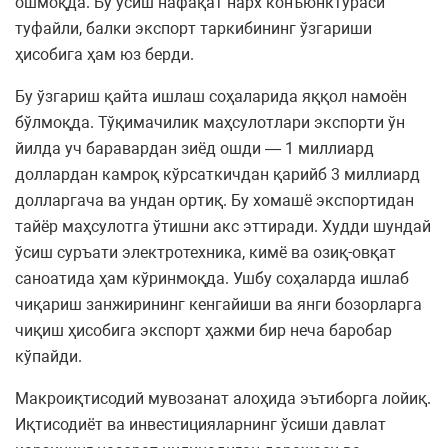
ошмоқда. Бу ўсиш нафақат нарх конъюнктураси
туфайли, балки экспорт таркибининг ўзгариши
ҳисобига ҳам юз берди.
Бу ўзгариш қайта ишлаш соҳаларида яққол намоён
бўлмоқда. Тўқимачилик маҳсулотлари экспорти ўн
йилда уч баравардан зиёд ошди — 1 миллиард
доллардан камроқ кўрсаткичдан қарийб 3 миллиард
долларгача ва ундан ортиқ. Бу хомашё экспортидан
тайёр маҳсулотга ўтишни акс эттиради. Худди шундай
ўсиш суръати электротехника, кимё ва озиқ-овқат
саноатида ҳам кўринмоқда. Ушбу соҳаларда ишлаб
чиқариш занжирининг кенгайиши ва янги бозорларга
чиқиш ҳисобига экспорт ҳажми бир неча баробар
кўпайди.
Макроиқтисодий мувозанат алоҳида эътиборга лойиқ.
Иқтисодиёт ва инвестицияларнинг ўсиши давлат