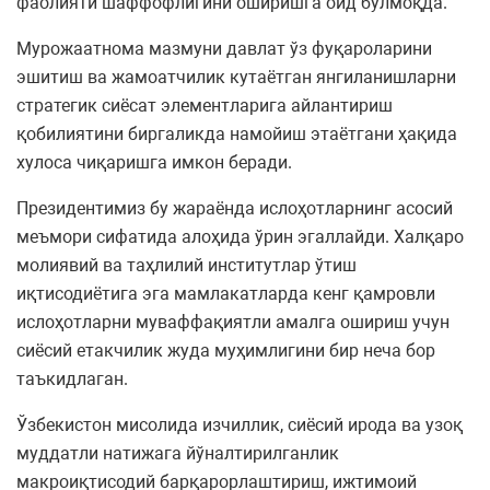
фаолияти шаффофлигини оширишга оид бўлмоқда.
Мурожаатнома мазмуни давлат ўз фуқароларини
эшитиш ва жамоатчилик кутаётган янгиланишларни
стратегик сиёсат элементларига айлантириш
қобилиятини биргаликда намойиш этаётгани ҳақида
хулоса чиқаришга имкон беради.
Президентимиз бу жараёнда ислоҳотларнинг асосий
меъмори сифатида алоҳида ўрин эгаллайди. Халқаро
молиявий ва таҳлилий институтлар ўтиш
иқтисодиётига эга мамлакатларда кенг қамровли
ислоҳотларни муваффақиятли амалга ошириш учун
сиёсий етакчилик жуда муҳимлигини бир неча бор
таъкидлаган.
Ўзбекистон мисолида изчиллик, сиёсий ирода ва узоқ
муддатли натижага йўналтирилганлик
макроиқтисодий барқарорлаштириш, ижтимоий