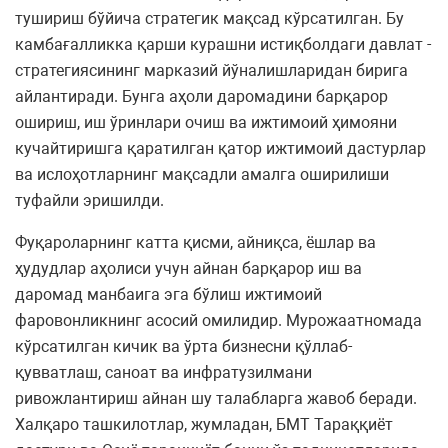
тушириш бўйича стратегик мақсад кўрсатилган. Бу
камбағалликка қарши курашни истиқболдаги давлат ­
стратегиясининг марказий йўналишларидан бирига
айлантиради. Бунга аҳоли даромадини барқарор
ошириш, иш ўринлари очиш ва ижтимоий ҳимояни
кучайтиришга қаратилган қатор ижтимоий дастурлар
ва ислоҳотларнинг мақсадли амалга оширилиши
туфайли эришилди.
Фуқароларнинг катта қисми, айниқса, ёшлар ва
ҳудудлар аҳолиси учун айнан барқарор иш ва
даромад манбаига эга бўлиш ижтимоий
фаровонликнинг асосий омилидир. Мурожаатномада
кўрсатилган кичик ва ўрта бизнесни қўллаб-
қувватлаш, саноат ва инфратузилмани
ривожлантириш айнан шу талабларга жавоб беради.
Халқаро ташкилотлар, жумладан, БМТ Тараққиёт