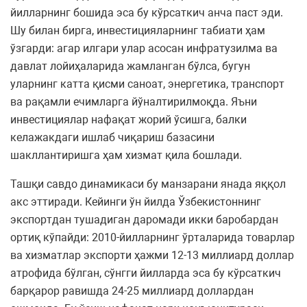
йилларнинг бошида эса бу кўрсаткич анча паст эди.
Шу билан бирга, инвестицияларнинг табиати ҳам
ўзгарди: агар илгари улар асосан инфратузилма ва
давлат лойиҳаларида жамланган бўлса, бугун
уларнинг катта қисми саноат, энергетика, транспорт
ва рақамли ечимларга йўналтирилмоқда. Яъни
инвестициялар нафақат жорий ўсишга, балки
келажакдаги ишлаб чиқариш базасини
шакллантиришга ҳам хизмат қила бошлади.
Ташқи савдо динамикаси бу манзарани янада яққол
акс эттиради. Кейинги ўн йилда Ўзбекистоннинг
экспортдан тушадиган даромади икки баробардан
ортиқ кўпайди: 2010-йилларнинг ўрталарида товарлар
ва хизматлар экспорти ҳажми 12-13 миллиард доллар
атрофида бўлган, сўнгги йилларда эса бу кўрсаткич
барқарор равишда 24-25 миллиард доллардан