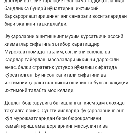
дастури ва Осиё тараққиёт банки ўз тадқиқотларида
бандликка бундай йўналтириш ижтимоий
барқарорлаштиришнинг энг самарали воситаларидан
бири эканини таъкидлайди.
Фуқароларни эшитишнинг муҳим кўрсаткичи асосий
хизматлар сифатига эътибор қаратишдир.
Мурожаатномада таълим, соғлиқни сақлаш ва
кадрлар тайёрлаш масалалари иккинчи даражали
эмас, балки стратегик устувор йўналиш сифатида
кўрсатилган. Бу инсон капитали сифатини ва
ижтимоий ҳаракатчанликни оширишга бўлган ҳақиқий
ижтимоий талабга мос келади.
Давлат бошқарувига бағишланган қисм ҳам алоҳида
таҳлилга лойиқ. Сўнгги йилларда фуқароларнинг энг
кўп мурожаатларидан бири бюрократияни
камайтириш, амалдорларнинг масъулияти ва