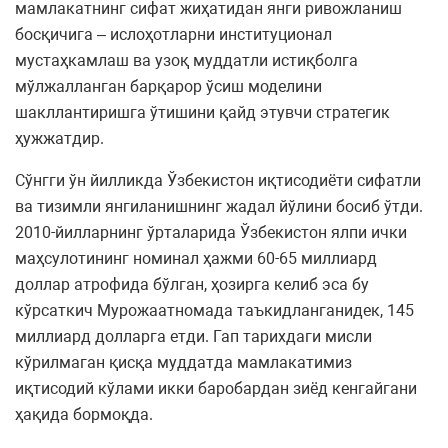
мамлакатнинг сифат жиҳатидан янги ривожланиш
босқичига – ислоҳотларни институционал
мустаҳкамлаш ва узоқ муддатли истиқболга
мўлжалланган барқарор ўсиш моделини
шакллантиришга ўтишини қайд этувчи стратегик
ҳужжатдир.
Сўнгги ўн йилликда Ўзбекистон иқтисодиёти сифатли
ва тизимли янгиланишнинг жадал йўлини босиб ўтди.
2010-йилларнинг ўрталарида Ўзбекистон ялпи ички
маҳсулотининг номинал ҳажми 60-65 миллиард
доллар атрофида бўлган, ҳозирга келиб эса бу
кўрсаткич Мурожаатномада таъкидланганидек, 145
миллиард долларга етди. Гап тарихдаги мисли
кўрилмаган қисқа муддатда мамлакатимиз
иқтисодий кўлами икки баробардан зиёд кенгайгани
ҳақида бормоқда.