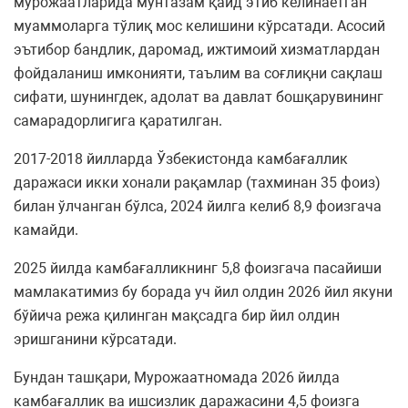
мурожаатларида мунтазам қайд этиб келинаётган
муаммоларга тўлиқ мос келишини кўрсатади. Асосий
эътибор бандлик, даромад, ижтимоий хизматлардан
фойдаланиш имконияти, таълим ва соғлиқни сақлаш
сифати, шунингдек, адолат ва давлат бошқарувининг
самарадорлигига қаратилган.
2017-2018 йилларда Ўзбекистонда камбағаллик
даражаси икки хонали рақамлар (тахминан 35 фоиз)
билан ўлчанган бўлса, 2024 йилга келиб 8,9 фоизгача
камайди.
2025 йилда камбағалликнинг 5,8 фоизгача пасайиши
мамлакатимиз бу борада уч йил олдин 2026 йил якуни
бўйича режа қилинган мақсадга бир йил олдин
эришганини кўрсатади.
Бундан ташқари, Мурожаатномада 2026 йилда
камбағаллик ва ишсизлик даражасини 4,5 фоизга