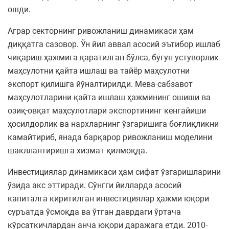
ошди.
Аграр секторнинг ривожланиш динамикаси ҳам
диққатга сазовор. Ўн йил аввал асосий эътибор ишлаб
чиқариш ҳажмига қаратилган бўлса, бугун устуворлик
маҳсулотни қайта ишлаш ва тайёр маҳсулотни
экспорт қилишга йўналтирилди. Мева-сабзавот
маҳсулотларини қайта ишлаш ҳажмининг ошиши ва
озиқ-овқат маҳсулотлари экспортининг кенгайиши
ҳосилдорлик ва нархларнинг ўзгаришига боғлиқликни
камайтириб, янада барқарор ривожланиш моделини
шакллантиришга хизмат қилмоқда.
Инвестициялар динамикаси ҳам сифат ўзгаришларини
ўзида акс эттиради. Сўнгги йилларда асосий
капиталга киритилган инвестициялар ҳажми юқори
суръатда ўсмоқда ва ўтган даврдаги ўртача
кўрсаткичлардан анча юқори даражага етди. 2010-