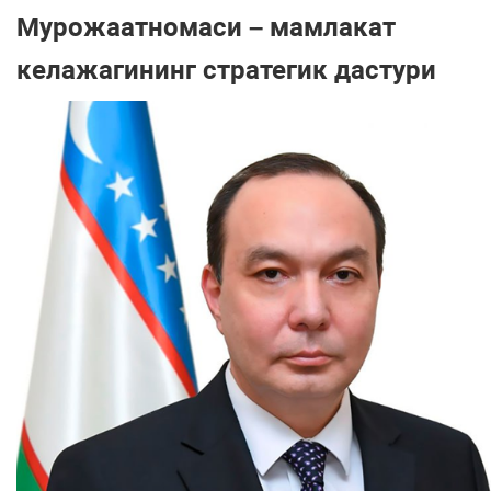
Мурожаатномаси – мамлакат
келажагининг стратегик дастури