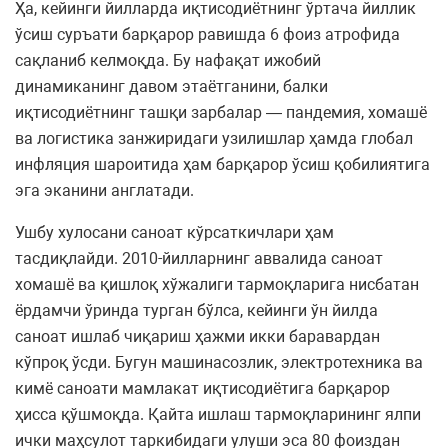
Ҳа, кейинги йилларда иқтисодиётнинг ўртача йиллик
ўсиш суръати барқарор равишда 6 фоиз атрофида
сақланиб келмоқда. Бу нафақат ижобий
динамиканинг давом этаётганини, балки
иқтисодиётнинг ташқи зарбалар — пандемия, хомашё
ва логистика занжиридаги узилишлар ҳамда глобал
инфляция шароитида ҳам барқарор ўсиш қобилиятига
эга эканини англатади.
Ушбу хулосани саноат кўрсаткичлари ҳам
тасдиқлайди. 2010-йилларнинг аввалида саноат
хомашё ва қишлоқ хўжалиги тармоқларига нисбатан
ёрдамчи ўринда турган бўлса, кейинги ўн йилда
саноат ишлаб чиқариш ҳажми икки баравардан
кўпроқ ўсди. Бугун машинасозлик, электротехника ва
кимё саноати мамлакат иқтисодиётига барқарор
ҳисса қўшмоқда. Қайта ишлаш тармоқларининг ялпи
ички маҳсулот таркибидаги улуши эса 80 фоиздан