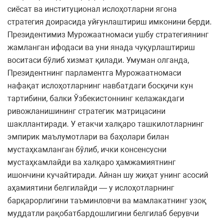
сиёсат ва институционал ислоҳотларни ягона
стратегия доирасида уйғунлаштириш имконини берди.
Президентимиз Мурожаатномаси ушбу стратегиянинг
жамланган ифодаси ва уни янада чуқурлаштириш
воситаси бўлиб хизмат қилади. Умуман олганда,
Президентнинг парламентга Мурожаатномаси
нафақат ислоҳотларнинг навбатдаги босқичи кун
тартибини, балки Ўзбекистоннинг келажакдаги
ривожланишининг стратегик матрицасини
шакллантиради. У етакчи халқаро ташкилотларнинг
эмпирик маълумотлари ва баҳолари билан
мустаҳкамланган бўлиб, ички консенсусни
мустаҳкамлайди ва халқаро ҳамжамиятнинг
ишончини кучайтиради. Айнан шу жиҳат унинг асосий
аҳамиятини белгилайди — у ислоҳотларнинг
барқарорлигини таъминловчи ва мамлакатнинг узоқ
муддатли рақобатбардошлигини белгилаб берувчи