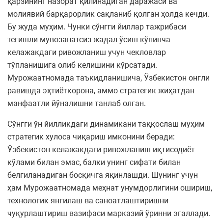
қарзининг назорат қилинадиган даражаси ва
молиявий барқарорлик сақланиб қолган ҳолда кечди.
Бу жуда муҳим. Чунки сўнгги йиллар тажрибаси
тегишли мувозанатсиз жадал ўсиш кўпинча
келажакдаги ривожланиш учун чекловлар
тўпланишига олиб келишини кўрсатади.
Мурожаатномада таъкидланишича, Ўзбекистон онгли
равишда эҳтиёткорона, аммо стратегик жиҳатдан
манфаатли йўналишни танлаб олган.
Сўнгги ўн йилликдаги динамикани таққослаш муҳим
стратегик хулоса чиқариш имконини беради:
Ўзбекистон келажакдаги ривожланиш иқтисодиёт
кўлами билан эмас, балки унинг сифати билан
белгиланадиган босқичга яқинлашди. Шунинг учун
ҳам Мурожаатномада меҳнат унумдорлигини ошириш,
технологик янгилаш ва саноатлаштиришни
чуқурлаштириш вазифаси марказий ўринни эгаллади.