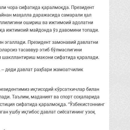
мли чора сифатида қаралмоқда. Президент
айнан маҳалла даражасида самарали ҳал
ллилигини ошириш ва ижтимоий адолатни
иқа ижтимоий майдонда ўз давомини топади.
 эгаллади. Президент замонавий давлатни
оларсиз тасаввур этиб бўлмаслигини
ни шакллантириш макони сифатида қаралади.
, – деди давлат раҳбари жамоатчилик
езидентимиз иқтисодий кўрсаткичлар билан
ади. Таълим, маданият ва спорт соҳаларида
стиция сифатида қаралмоқда. “Ўзбекистоннинг
ган ушбу иқтибос давлат сиёсатининг узоқ