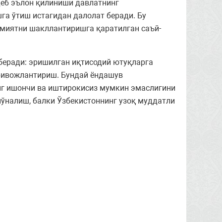
деб эълон қилиниши давлатнинг
га ўтиш истагидан далолат беради. Бу
миятни шакллантиришга қаратилган саъй-
беради: эришилган иқтисодий ютуқларга
ривожлантириш. Бундай ёндашув
нг ишончи ва иштирокисиз мумкин эмаслигини
йўналиш, балки Ўзбекистоннинг узоқ муддатли