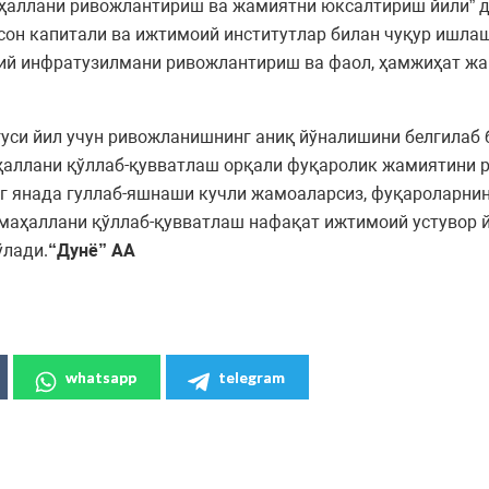
аҳаллани ривожлантириш ва жамиятни юксалтириш йили” 
он капитали ва ижтимоий институтлар билан чуқур ишлаш
й инфратузилмани ривожлантириш ва фаол, ҳамжиҳат жа
уси йил учун ривожланишнинг аниқ йўналишини белгилаб 
ҳаллани қўллаб-қувватлаш орқали фуқаролик жамиятини 
г янада гуллаб-яшнаши кучли жамоаларсиз, фуқароларни
 маҳаллани қўллаб-қувватлаш нафақат ижтимоий устувор 
ўлади.
“Дунё” АА
whatsapp
telegram