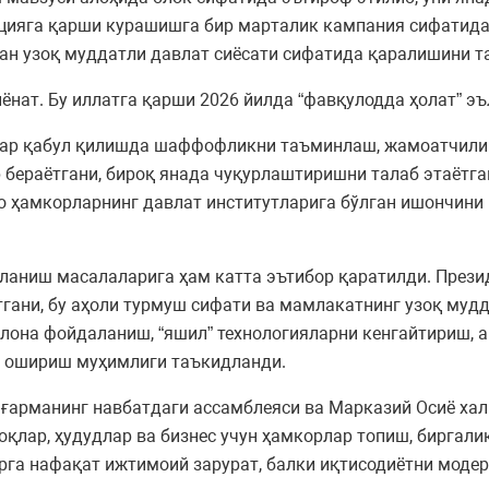
цияга қарши курашишга бир марталик кампания сифатида э
н узоқ муддатли давлат сиёсати сифатида қаралишини т
ёнат. Бу иллатга қарши 2026 йилда “фавқулодда ҳолат” эъ
ар қабул қилишда шаффофликни таъминлаш, жамоатчилик
 бераётгани, бироқ янада чуқурлаштиришни талаб этаётга
ро ҳамкорларнинг давлат институтларига бўлган ишончин
аниш масалаларига ҳам катта эътибор қаратилди. Презид
гани, бу аҳоли турмуш сифати ва мамлакатнинг узоқ мудд
лона фойдаланиш, “яшил” технологияларни кенгайтириш, а
а ошириш муҳимлиги таъкидланди.
ғарманинг навбатдаги ассамблеяси ва Марказий Осиё хал
қлар, ҳудудлар ва бизнес учун ҳамкорлар топиш, биргали
рга нафақат ижтимоий зарурат, балки иқтисодиётни модер