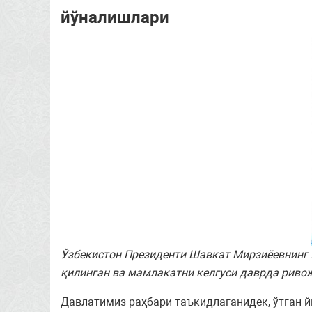
йўналишлари
Ўзбекистон Президенти Шавкат Мирзиёевнинг 
қилинган ва мамлакатни келгуси даврда риво
Давлатимиз раҳбари таъкидлаганидек, ўтган й