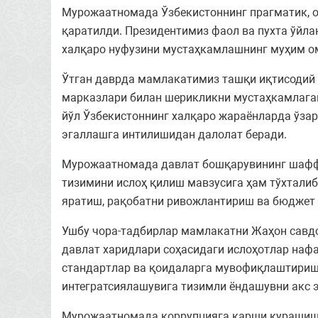
Мурожаатномада Ўзбекистоннинг прагматик, о
қаратилди. Президентимиз фаол ва пухта ўйл
халқаро нуфузини мустаҳкамлашнинг муҳим ом
Ўтган даврда мамлакатимиз ташқи иқтисодий 
марказлари билан шерикликни мустаҳкамлаган
йўл Ўзбекистоннинг халқаро жараёнларда ўза
эгаллашга интилишидан далолат беради.
Мурожаатномада давлат бошқарувининг шаффо
тизимини ислоҳ қилиш мавзусига ҳам тўхтали
яратиш, рақобатни ривожлантириш ва бюджет
Ушбу чора-тадбирлар мамлакатни Жаҳон савдо
давлат харидлари соҳасидаги ислоҳотлар нафа
стандартлар ва қоидаларга мувофиқлаштиришг
интегратсиялашувига тизимли ёндашувни акс 
Мурожаатномада коррупцияга қарши курашиш 