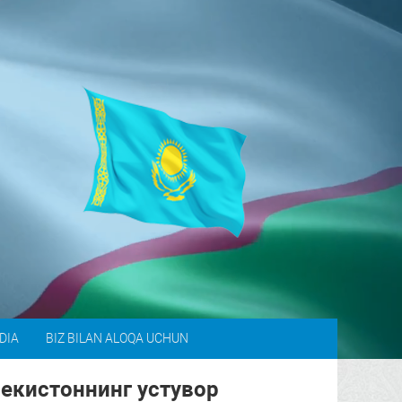
DIA
BIZ BILAN ALOQA UCHUN
бекистоннинг устувор