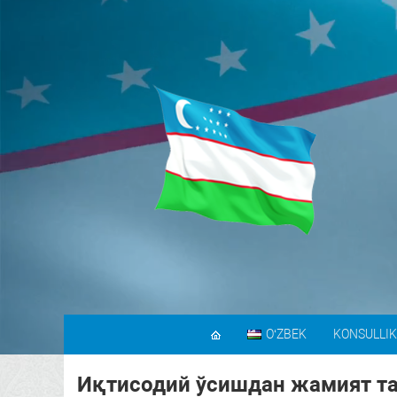
OʻZBEK
KONSULLIK
Иқтисодий ўсишдан жамият тар