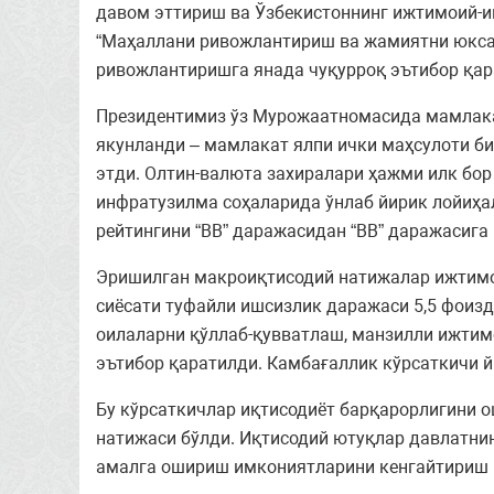
давом эттириш ва Ўзбекистоннинг ижтимоий-и
“Маҳаллани ривожлантириш ва жамиятни юксал
ривожлантиришга янада чуқурроқ эътибор қар
Президентимиз ўз Мурожаатномасида мамлака
якунланди – мамлакат ялпи ички маҳсулоти би
этди. Олтин-валюта захиралари ҳажми илк бор
инфратузилма соҳаларида ўнлаб йирик лойиҳа
рейтингини “ВВ” даражасидан “ВВ” даражасига
Эришилган макроиқтисодий натижалар ижтимои
сиёсати туфайли ишсизлик даражаси 5,5 фоизд
оилаларни қўллаб-қувватлаш, манзилли ижти
эътибор қаратилди. Камбағаллик кўрсаткичи й
Бу кўрсаткичлар иқтисодиёт барқарорлигини 
натижаси бўлди. Иқтисодий ютуқлар давлатни
амалга ошириш имкониятларини кенгайтириш 