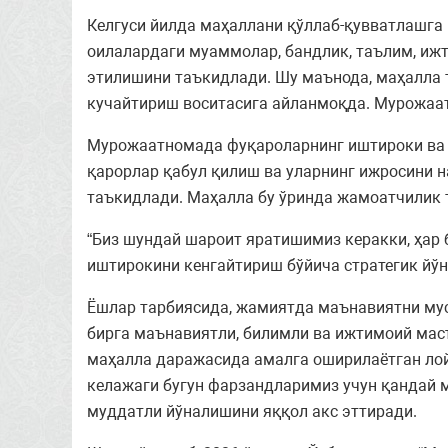
Келгуси йилда маҳаллани қўллаб-қувватлашга
оилалардаги муаммолар, бандлик, таълим, иж
этилишини таъкидлади. Шу маънода, маҳалла
кучайтириш воситасига айланмоқда. Мурожаат
Мурожаатномада фуқароларнинг иштироки ва 
қарорлар қабул қилиш ва уларнинг ижросини н
таъкидлади. Маҳалла бу ўринда жамоатчилик 
“Биз шундай шароит яратишимиз керакки, ҳар 
иштирокини кенгайтириш бўйича стратегик йў
Ёшлар тарбиясида, жамиятда маънавиятни мус
бирга маънавиятли, билимли ва ижтимоий мас
маҳалла даражасида амалга оширилаётган лой
келажаги бугун фарзандларимиз учун қандай м
муддатли йўналишини яққол акс эттиради.