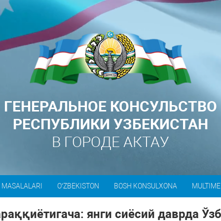
ГЕНЕРАЛЬНОЕ КОНСУЛЬСТВО
РЕСПУБЛИКИ УЗБЕКИСТАН
В ГОРОДЕ АКТАУ
 MASALALARI
O’ZBEKISTON
BOSH KONSULXONA
MULTIME
аққиётигача: янги сиёсий даврда Ўз