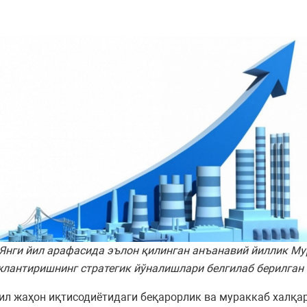
Янги йил арафасида эълон қилинган анъанавий йиллик Му
жлантиришнинг стратегик йўналишлари белгилаб берилган
ил жаҳон иқтисодиётидаги беқарорлик ва мураккаб халқар