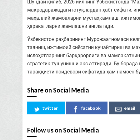
Шундай қилиб, 2026 йилнинг Ўзбекистонда “М
макродаражадаги ютуқлардан ҳаёт сифати, инс
маҳаллий жамоаларни мустаҳкамлаш, ижтимои
ҳаракатларни жамлашни англатади.
Ўзбекистон раҳбарининг Мурожаатномаси келг
таяниш, ижтимоий сиёсатни кучайтириш ва ма
ислоҳотларнинг барқарорлиги ва мамлакатнин
стратегик тушунишни акс эттиради. Бу борада
тараққиёти пойдевори сифатида ҳам намоён б
Share on Social Media
twitter
facebook
email
Follow us on Social Media