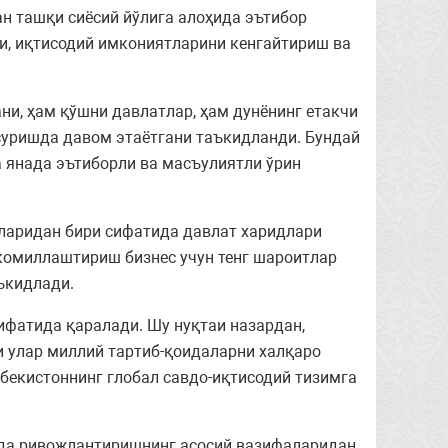
н ташқи сиёсий йўлига алоҳида эътибор
и, иқтисодий имкониятларини кенгайтириш ва
и, ҳам қўшни давлатлар, ҳам дунёнинг етакчи
суришда давом этаётгани таъкидланди. Бундай
 янада эътиборли ва масъулиятли ўрин
аридан бири сифатида давлат харидлари
комиллаштириш бизнес учун тенг шароитлар
ъкидлади.
фатида қаралади. Шу нуқтаи назардан,
и улар миллий тартиб-қоидаларни халқаро
бекистоннинг глобал савдо-иқтисодий тизимга
ада ривожлантиришнинг асосий вазифаларидан