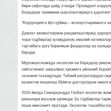
бири сифатида қайд этилди. Президент корруп
бошқарув тизимини шакллантиришга қаратилга
“Коррупцияга йўл қўйиш – ислоҳотларимизга хи
Давлат хизматларини рақамлаштириш, қарорл
чора-тадбирлар ҳозирданоқ амалий натижалар
тартибига урғу берилиши фуқаролар ва халқа
беради.
Мурожаатномада экология ва барқарор ривожл
сиёсатининг ажралмас қисмига айланиб бораёт
эканини таъкидлади. Табиий ресурслардан оқи
вазиятни яхшилаш бўйича дастурларни амалг
2026 йилда Самарқандда Глобал экологик жам
режалари маълум қилинди. Бу тадбирлар тармо
яхши имконият яратади. Экологик ташаббусла