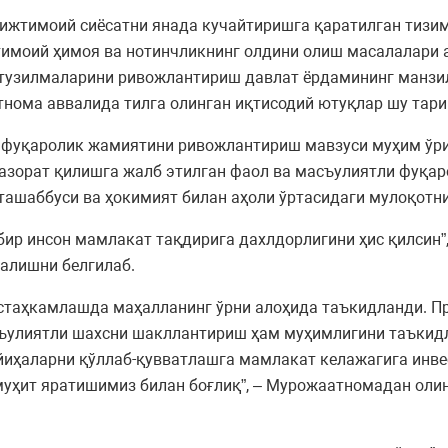
 ижтимоий сиёсатни янада кучайтиришга қаратилган тизи
тимоий ҳимоя ва нотинчликнинг олдини олиш масалалари 
 тузилмаларини ривожлантириш давлат ёрдамининг манзи
нома аввалида тилга олинган иқтисодий ютуқлар шу тар
фуқаролик жамиятини ривожлантириш мавзуси муҳим ўрин
азорат қилишга жалб этилган фаол ва масъулиятли фуқар
ташаббуси ва ҳокимият билан аҳоли ўртасидаги мулоқот
бир инсон мамлакат тақдирига дахлдорлигини ҳис қилсин”
налишни белгилаб.
таҳкамлашда маҳалланинг ўрни алоҳида таъкидланди. Пр
ъулиятли шахсни шакллантириш ҳам муҳимлигини таъкидл
иҳаларни қўллаб-қувватлашга мамлакат келажагига инве
уҳит яратишимиз билан боғлиқ”, – Мурожаатномадан олин