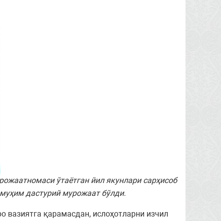
рожаатномаси ўтаётган йил якунлари сарҳисоб
 муҳим дастурий мурожаат бўлди.
о вазиятга қарамасдан, ислоҳотларни изчил