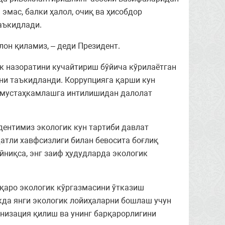
мас, балки ҳалол, очиқ ва ҳисобдор
аъкидлади.
лон қиламиз, – деди Президент.
 назоратини кучайтириш бўйича кўрилаётган
ни таъкидланди. Коррупцияга қарши кун
и мустаҳкамлашга интилишидан далолат
ентимиз экологик кун тартиби давлат
атли хавфсизлиги билан бевосита боғлиқ
йниқса, энг заиф ҳудудларда экологик
қаро экологик кўргазмасини ўтказиш
кда янги экологик лойиҳаларни бошлаш учун
низация қилиш ва унинг барқарорлигини