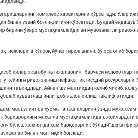
ъкидланди.
ўзгаришларнинг комплекс характерини кўрсатади. Улар и
ция билан узвий боғлиқлигини кўрсатади. Бундай ёндашув
бир-бирини ўзаро мустаҳкамлайдиган мувозанатли ривож
эҳтиёжларига кўпроқ йўналтирилганини, бу эса олиб бори
исоб қилар экан, бу натижаларнинг барчаси ислоҳотлар 
га, у кейинги ривожланиш нафақат иқтисодий ресурсларни,
ни таъкидлади. Айнан шу мантиқдан келиб чиқиб, келгус
қўллаб-қувватлаш йили, деб эълон қилиш таклиф этилди.
дам, масъулият ва ҳурмат анъаналарини ўзида мужассам
ат барқарорлиги маҳалла мустаҳкамлигидан, жойлардаги
шонч бўлса, жамиятда ҳам барқарорлик бўлади”,деган фик
вазифалар билан мантиқий боғлади.