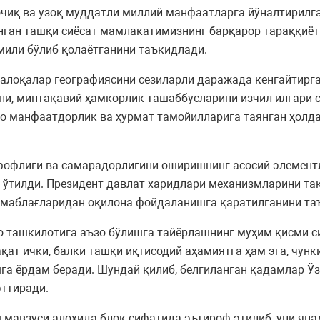
чиқ ва узоқ муддатли миллий манфаатларга йўналтирилга
анган ташқи сиёсат мамлакатимизнинг барқарор тараққиёт
или бўлиб қолаётганини таъкидлади.
алоқалар географиясини сезиларли даражада кенгайтирган
и, минтақавий ҳамкорлик ташаббусларини изчил илгари 
ро манфаатдорлик ва ҳурмат тамойилларига таянган ҳолда
флиги ва самарадорлигини оширишнинг асосий элементл
б ўтилди. Президент давлат харидлари механизмларини та
 маблағларидан оқилона фойдаланишга қаратилганини та
 ташкилотига аъзо бўлишга тайёрлашнинг муҳим қисми си
қат ички, балки ташқи иқтисодий аҳамиятга ҳам эга, чунк
а ёрдам беради. Шундай қилиб, белгиланган қадамлар Ўз
эттиради.
мавзуси алоҳида блок сифатида эътироф этилиб, уни ян