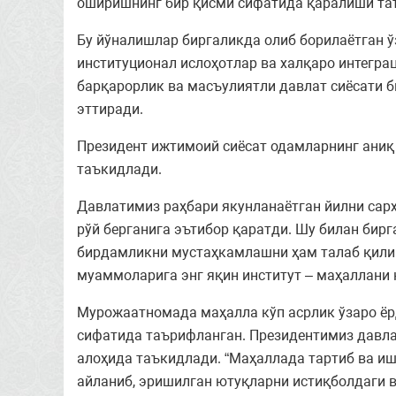
оширишнинг бир қисми сифатида қаралиши та
Бу йўналишлар биргаликда олиб борилаётган 
институционал ислоҳотлар ва халқаро интегра
барқарорлик ва масъулиятли давлат сиёсати 
эттиради.
Президент ижтимоий сиёсат одамларнинг аниқ 
таъкидлади.
Давлатимиз раҳбари якунланаётган йилни сарҳ
рўй берганига эътибор қаратди. Шу билан бир
бирдамликни мустаҳкамлашни ҳам талаб қилиши
муаммоларига энг яқин институт – маҳаллани 
Мурожаатномада маҳалла кўп асрлик ўзаро ёр
сифатида таърифланган. Президентимиз давл
алоҳида таъкидлади. “Маҳаллада тартиб ва и
айланиб, эришилган ютуқларни истиқболдаги 