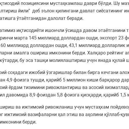
қтисодий позициясини мустаҳкамлаш даври бўлди. Шу маъ
тириш йили” деб эълон қилингани давлат сиёсатининг ин
атишга ўтаётганидан далолат беради.
тимиз иқтисодиёти ишончли ўсишда давом этаётганини т
ринчи марта 145 миллиард доллардан ошди, экспорт 23 фо
 60 миллиард доллардан ошди, 43,1 миллиард долларлик и
ларни амалга ошириш имконини берди. Халқаро рейтинг аг
 кўтарди, бу эса ташқи молиялаштириш учун янада қулай 
й соҳадаги ижобий ўзгаришлар билан бирга кечгани ало
ан 4,9 фоизга тушди, қарийб 5 миллион киши барқарор да
моий ёрдам тизимини ривожлантириш ва асосий хизматла
ил давомида 8,9 фоиздан 5,8 фоизга қисқарди, қарийб 1,
ошириш ва ижтимоий ривожланиш учун мустаҳкам пойдевор
нг ижтимоий вазифаларни ҳал этиш ва аҳолини қўллаб-қу
имконини берди.