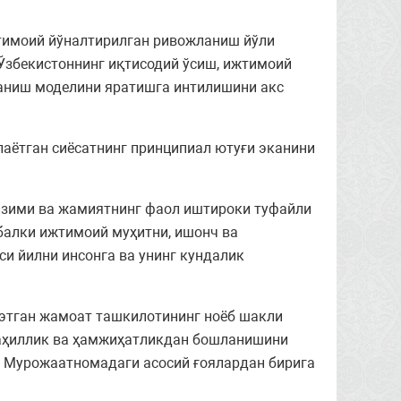
жтимоий йўналтирилган ривожланиш йўли
 Ўзбекистоннинг иқтисодий ўсиш, ижтимоий
ланиш моделини яратишга интилишини акс
лаётган сиёсатнинг принципиал ютуғи эканини
тизими ва жамиятнинг фаол иштироки туфайли
 балки ижтимоий муҳитни, ишонч ва
и йилни инсонга ва унинг кундалик
 этган жамоат ташкилотининг ноёб шакли
 аҳиллик ва ҳамжиҳатликдан бошланишини
р Мурожаатномадаги асосий ғоялардан бирига