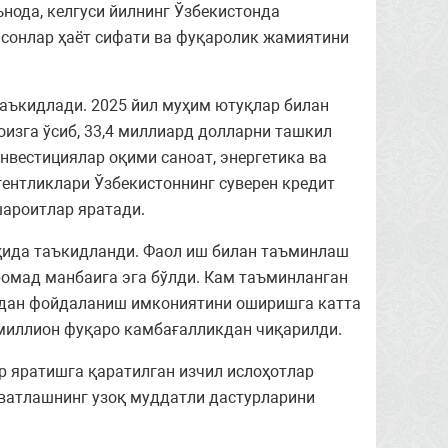
нода, келгуси йилнинг Ўзбекистонда
сонлар ҳаёт сифати ва фуқаролик жамиятини
аъкидлади. 2025 йил муҳим ютуқлар билан
изга ўсиб, 33,4 миллиард долларни ташкил
нвестициялар оқими саноат, энергетика ва
ентликлари Ўзбекистоннинг суверен кредит
шароитлар яратади.
ҳида таъкидланди. Фаол иш билан таъминлаш
ромад манбаига эга бўлди. Кам таъминланган
рдан фойдаланиш имкониятини оширишга катта
5 миллион фуқаро камбағалликдан чиқарилди.
 яратишга қаратилган изчил ислоҳотлар
вватлашнинг узоқ муддатли дастурларини