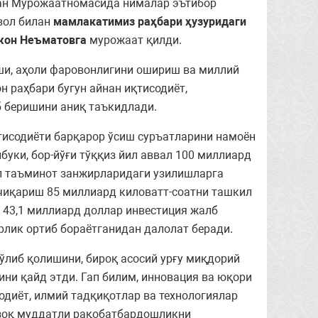
ган Мурожаатномасида нималар эътибор
вол билан
мамлакатимиз раҳбари ҳузуридаги
жон Неъматовга
мурожаат қилди.
и, аҳоли фаровонлигини ошириш ва миллий
 раҳбари бугун айнан иқтисодиёт,
 беришини аниқ таъкидлади.
тисодиёти барқарор ўсиш суръатларини намоён
уки, бор-йўғи тўққиз йил аввал 100 миллиард
ал таъминот занжирларидаги узилишларга
б чиқариш 85 миллиард киловатт-соатни ташкил
 43,1 миллиард доллар инвестиция жалб
рлик ортиб бораётганидан далолат беради.
ўлиб қолишини, бироқ асосий урғу миқдорий
ни қайд этди. Гап билим, инновация ва юқори
одиёт, илмий тадқиқотлар ва технологиялар
узоқ муддатли рақобатбардошликни