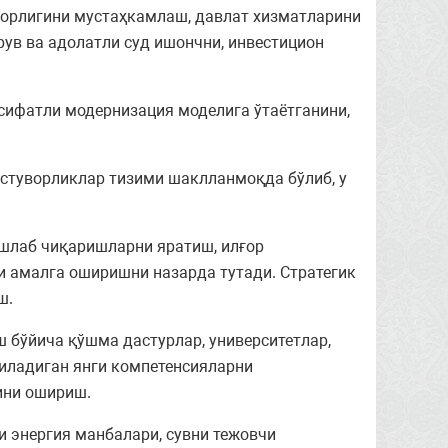
ворлигини мустаҳкамлаш, давлат хизматларини
ув ва адолатли суд ишончни, инвестицион
сифатли модернизация моделига ўтаётганини,
устуворликлар тизими шаклланмоқда бўлиб, у
ишлаб чиқаришларни яратиш, илғор
 амалга оширишни назарда тутади. Стратегик
ш.
 бўйича қўшма дастурлар, университетлар,
қиладиган янги компетенсияларни
ини ошириш.
и энергия манбалари, сувни тежовчи