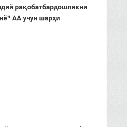
одий рақобатбардошликни
нё” АА учун шарҳи