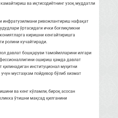
и камайтириш ва иқтисодиётнинг узоқ муддатли
мли инфратузилмани ривожлантириш нафақат
удудлари ўртасидаги ички боғлиқликни
мкониятларга киришни кенгайтиришга
ги ролини кучайтиради.
лол давлат бошқаруви тамойилларини илгари
рофессионаллигини ошириш ҳамда давлат
т қилинадиган институционал муҳитни
 учун мустаҳкам пойдевор бўлиб хизмат
ишини ва кенг кўламли, бироқ асосан
икликка ўтишни мақсад қилганини