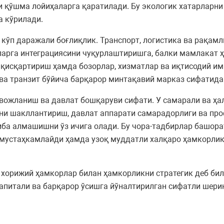
и қўшма лойиҳаларга қаратилади. Бу экологик хатарларн
а кўрилади.
 кўп даражали боғлиқлик. Транспорт, логистика ва рақа
ларга интеграциясини чуқурлаштиришга, балки мамлакат ҳ
қисқартириш ҳамда бозорлар, хизматлар ва иқтисодий и
 ва транзит бўйича барқарор минтақавий марказ сифатида
вожланиш ва давлат бошқаруви сифати. У самарали ва ҳа
мини шакллантириш, давлат аппарати самарадорлиги ва п
а алмашишни ўз ичига олади. Бу чора-тадбирлар башора
 мустаҳкамлайди ҳамда узоқ муддатли халқаро ҳамкорлик
хорижий ҳамкорлар билан ҳамкорликни стратегик деб бил
капитали ва барқарор ўсишга йўналтирилган сифатли шер