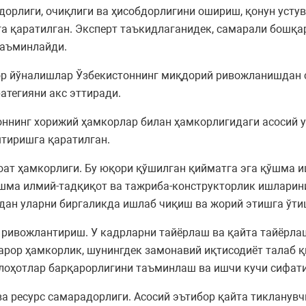
дорлиги, очиқлиги ва ҳисобдорлигини ошириш, қонун усту
 қаратилган. Эксперт таъкидлаганидек, самарали бошқар
таъминлайди.
увор йўналишлар Ўзбекистоннинг миқдорий ривожланишдан 
атегияни акс эттиради.
оннинг хорижий ҳамкорлар билан ҳамкорлигидаги асосий 
тиришга қаратилган.
оат ҳамкорлиги. Бу юқори қўшилган қийматга эга қўшма 
шма илмий-тадқиқот ва тажриба-конструкторлик ишларини
ан уларни биргаликда ишлаб чиқиш ва жорий этишга ўти
ривожлантириш. У кадрларни тайёрлаш ва қайта тайёрлаш
арор ҳамкорлик, шунингдек замонавий иқтисодиёт талаб 
лоҳотлар барқарорлигини таъминлаш ва ишчи кучи сифат
ва ресурс самарадорлиги. Асосий эътибор қайта тикланувч