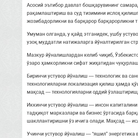
Асосий эътибор давлат бошқарувининг самара
рақамлаштириш ва суд тизимини ислоҳ қилишга
жозибадорликни ва барқарор барқарорликни 
Умуман олганда, у қайд этганидек, ушбу уст
узоқ муддатли натижаларга йўналтирилган стр
Мазкур йўналишлардан келиб чиқиб, Ўзбекист
ўзаро ҳамкорликни сифат жиҳатидан чуқурлаш
Биринчи устувор йўналиш — технологик ва сан
технологияларни локализация қилиш ҳамда қў
мақсад — технологияларни оддий ўзлаштиришд
Иккинчи устувор йўналиш — инсон капиталини 
тадқиқот марказлари ва бизнес ўртасида барқ
шакллантиришни ўз ичига олади. Мақсад — ис
Учинчи устувор йўналиш — “яшил” энергетика 