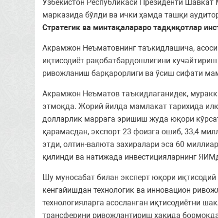
Ўзбекистон Республикаси Президенти Шавкат 
марказида бўлди ва ички ҳамда ташқи аудитор
Стратегик ва минтақалараро тадқиқотлар инс
Акрамжон Неъматовнинг таъкидлашича, асоси
иқтисодиёт рақобатбардошлигини кучайтириш м
ривожланиш барқарорлиги ва ўсиш сифати мам
Акрамжон Неъматов таъкидлаганидек, муракка
этмоқда. Жорий йилда мамлакат тарихида илк
долларлик маррага эришиш жуда юқори кўрсат
қарамасдан, экспорт 23 фоизга ошиб, 33,4 ми
этди, олтин-валюта захиралари эса 60 миллиа
қилинди ва натижада инвестицияларнинг ЯИМда
Шу муносабат билан эксперт юқори иқтисодий 
кенгайишдан технологик ва инновацион ривожл
технологияларга асосланган иқтисодиётни шак
трансферини ривожлантириш ҳақида бормоқда.