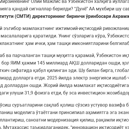
Мирзиёевнинг Олий Мажлис ва Ўзбекистон халқига йўлла
ияга қандай сигналлар берилди? “Дунё” АА мухбири шу са
титути (СМТИ) директор
ининг
биринчи ўринбосари Акрам
й эътибор мамлакатнинг ижтимоий-иқтисодий ривожланиш
асалаларига қаратилди. Унинг сўзларига кўра, Ўзбекистон
лакатнинг ҳам ички, ҳам ташқи имкониятларини белгилаб
б ва парчаланган ташқи муҳитга қарамай, Ўзбекистон иқ
 бор ЯИМ ҳажми 145 миллиард АҚШ долларидан ошди, ҳолб
кич сифатида қабул қилинган эди. Шу билан бирга, глоб
ллиард долларга етди. 2025 йилда электр энергияси ишла
рд доллардан ошди. Жорий йилда мамлакат иқтисодиётига
ги улуши 31,9 фоизга етди, бу эса инвестицион жозибадо
ўсиш суръатларини сақлаб қолиш сўзсиз устувор вазифа б
аниш моделига ўтаётгани принсипиал аҳамиятга эга экани
ллантириш, саноатни модернизация қилиш, рақамли иқтис
 Мутахассис таъкидлаганидек, “инновацион иқтисодиёт 