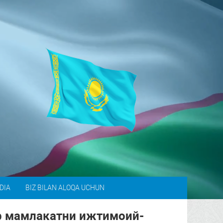
DIA
BIZ BILAN ALOQA UCHUN
р мамлакатни ижтимоий-