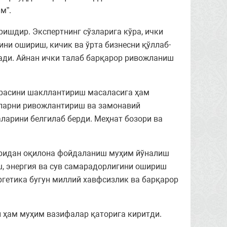
м”.
ришдир. Экспертнинг сўзларига кўра, ички
и ошириш, кичик ва ўрта бизнесни қўллаб-
ди. Айнан ички талаб барқарор ривожланиш
урасини шакллантириш масаласига ҳам
яларни ривожлантириш ва замонавий
ларини белгилаб берди. Меҳнат бозори ва
ларидан оқилона фойдаланиш муҳим йўналиш
ш, энергия ва сув самарадорлигини ошириш
гетика бугун миллий хавфсизлик ва барқарор
 ҳам муҳим вазифалар қаторига киритди.