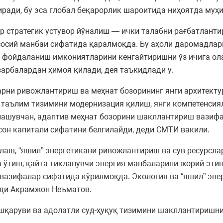
ади, бу эса глобал беқарорлик шароитида ниҳоятда муҳи
р стратегик устувор йўналиш — ички талабни рағбатланти
осий манбаи сифатида қаралмоқда. Бу аҳоли даромадларин
 фойдаланиш имкониятларини кенгайтиришни ўз ичига ола
арбалардан ҳимоя қилади, дея таъкидлади у.
рни ривожлантириш ва меҳнат бозорининг янги архитект
й таълим тизимини модернизация қилиш, янги компетенси
лашувчан, адаптив меҳнат бозорини шакллантириш вазифа
нсон капитали сифатини белгилайди, деди СМТИ вакили.
нлаш, “яшил” энергетикани ривожлантириш ва сув ресурс
 ўтиш, қайта тикланувчи энергия манбаларини жорий эти
вазифалар сифатида кўрилмоқда. Экология ва “яшил” энер
йди Акрамжон Неъматов.
шқаруви ва адолатли суд-ҳуқуқ тизимини шакллантиришни