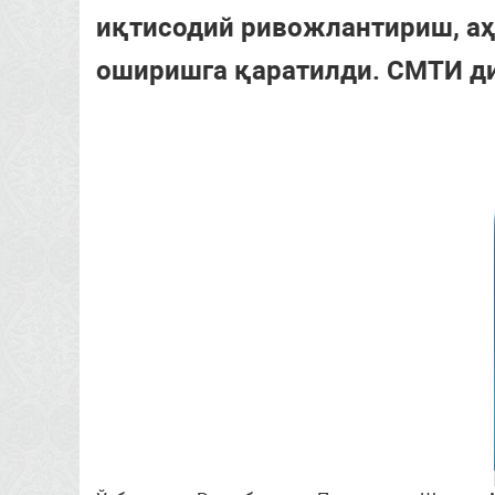
иқтисодий ривожлантириш, а
оширишга қаратилди. СМТИ ди