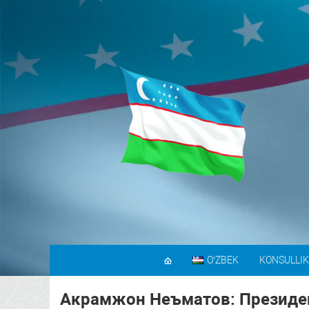
OʻZBEK
KONSULLIK
Акрамжон Неъматов: Президе