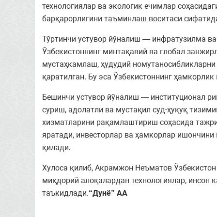
технологиялар ва экологик ечимлар соҳасидаг
барқарорлигини таъминлаш воситаси сифатид
Тўртинчи устувор йўналиш — инфратузилма ва
Ўзбекистоннинг минтақавий ва глобал занжир
мустаҳкамлаш, ҳудудий номутаносибликларни 
қаратилган. Бу эса Ўзбекистоннинг ҳамкорлик
Бешинчи устувор йўналиш — институционал ри
суриш, адолатли ва мустақил суд-ҳуқуқ тизи
хизматларини рақамлаштириш соҳасида тажриб
яратади, инвесторлар ва ҳамкорлар ишончини
қилади.
Хулоса қилиб, Акрамжон Неъматов Ўзбекистон 
миқдорий алоқалардан технологиялар, инсон 
таъкидлади.
“Дунё” АА