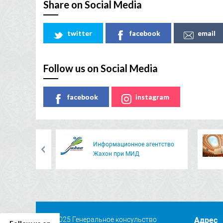
Share on Social Media
twitter
facebook
email
Follow us on Social Media
facebook
instagram
Информационное агентство
Жахон при МИД
© 2025 Генеральное консульство
Адрес