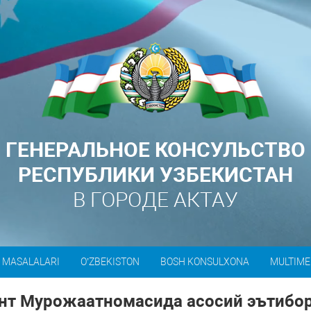
ГЕНЕРАЛЬНОЕ КОНСУЛЬСТВО
РЕСПУБЛИКИ УЗБЕКИСТАН
В ГОРОДЕ АКТАУ
 MASALALARI
O’ZBEKISTON
BOSH KONSULXONA
MULTIME
нт Мурожаатномасида асосий эътибо