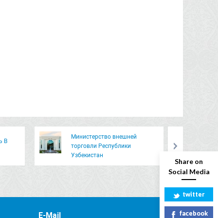
Министерство внешней
Ь В
О 
торговли Республики
Це
Узбекистан
Share on
Social Media
twitter
facebook
E-Mail