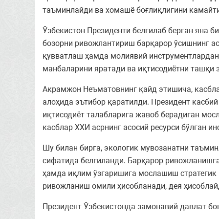
таъминлайди ва хомашё боғлиқлигини камайтир
Ўзбекистон Президенти белгилаб берган яна би
бозорни ривожлантириш барқарор ўсишнинг ас
қувватлаш ҳамда молиявий инструментлардан
манбаларини яратади ва иқтисодиётни ташқи з
Акрамжон Неъматовнинг қайд этишича, касбла
алоҳида эътибор қаратилди. Президент касби
иқтисодиёт талабларига жавоб берадиган мос
касблар ХХИ асрнинг асосий ресурси бўлган и
Шу билан бирга, экологик мувозанатни таъми
сифатида белгиланди. Барқарор ривожланишга
ҳамда иқлим ўзгаришига мослашиш стратегик 
ривожланиш омили ҳисобланади, дея ҳисобла
Президент Ўзбекистонда замонавий давлат бо