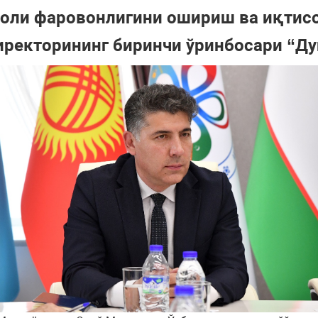
ҳоли фаровонлигини ошириш ва иқтис
ректорининг биринчи ўринбосари “Ду