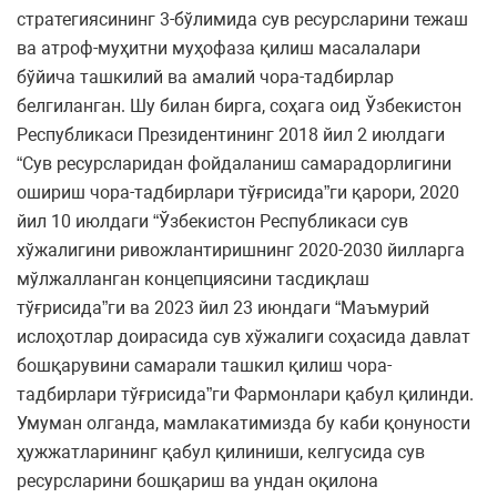
стратегиясининг 3-бўлимида сув ресурсларини тежаш
ва атроф-муҳитни муҳофаза қилиш масалалари
бўйича ташкилий ва амалий чора-тадбирлар
белгиланган. Шу билан бирга, соҳага оид Ўзбекистон
Республикаси Президентининг 2018 йил 2 июлдаги
“Сув ресурсларидан фойдаланиш самарадорлигини
ошириш чора-тадбирлари тўғрисида”ги қарори, 2020
йил 10 июлдаги “Ўзбекистон Республикаси сув
хўжалигини ривожлантиришнинг 2020-2030 йилларга
мўлжалланган концепциясини тасдиқлаш
тўғрисида”ги ва 2023 йил 23 июндаги “Маъмурий
ислоҳотлар доирасида сув хўжалиги соҳасида давлат
бошқарувини самарали ташкил қилиш чора-
тадбирлари тўғрисида”ги Фармонлари қабул қилинди.
Умуман олганда, мамлакатимизда бу каби қонуности
ҳужжатларининг қабул қилиниши, келгусида сув
ресурсларини бошқариш ва ундан оқилона