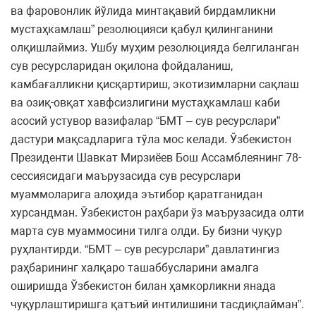
ва фаровонлик йўлида минтақавий бирдамликни
мустаҳкамлаш” резолюцияси қабул қилинганини
олқишлаймиз. Ушбу муҳим резолюцияда белгиланган
сув ресурсларидан оқилона фойдаланиш,
камбағалликни қисқартириш, экотизимларни сақлаш
ва озиқ-овқат хавфсизлигини мустаҳкамлаш каби
асосий устувор вазифалар “БМТ – сув ресурслари”
дастури мақсадларига тўла мос келади. Ўзбекистон
Президенти Шавкат Мирзиёев Бош Ассамблеянинг 78-
сессиясидаги маърузасида сув ресурслари
муаммоларига алоҳида эътибор қаратганидан
хурсандман. Ўзбекистон раҳбари ўз маърузасида олти
марта сув муаммосини тилга олди. Бу бизни чуқур
руҳлантирди. “БМТ – сув ресурслари” давлатингиз
раҳбарининг халқаро ташаббусларини амалга
оширишда Ўзбекистон билан ҳамкорликни янада
чуқурлаштиришга қатъий интилишини тасдиқлайман”.