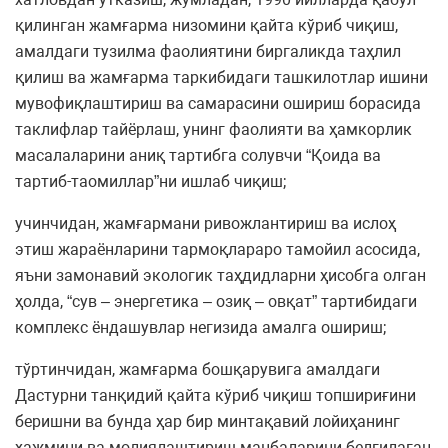
қилинган жамғарма низомини қайта кўриб чиқиш,
амалдаги тузилма фаолиятини биргаликда таҳлил
қилиш ва жамғарма таркибидаги ташкилотлар ишини
мувофиқлаштириш ва самарасини ошириш борасида
таклифлар тайёрлаш, унинг фаолияти ва ҳамкорлик
масалаларини аниқ тартибга солувчи “Қоида ва
тартиб-таомиллар”ни ишлаб чиқиш;
учинчидан, жамғармани ривожлантириш ва ислоҳ
этиш жараёнларини тармоқлараро тамойил асосида,
яъни замонавий экологик таҳдидларни ҳисобга олган
ҳолда, “сув – энергетика – озиқ – овқат” тартибидаги
комплекс ёндашувлар негизида амалга ошириш;
тўртинчидан, жамғарма бошқарувига амалдаги
Дастурни танқидий қайта кўриб чиқиш топшириғини
беришни ва бунда ҳар бир минтақавий лойиҳанинг
ҳажмини ва молиялаштириш манбаларини белгилаган