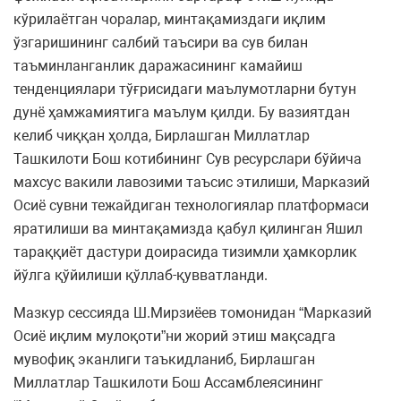
кўрилаётган чоралар, минтақамиздаги иқлим
ўзгаришининг салбий таъсири ва сув билан
таъминланганлик даражасининг камайиш
тенденциялари тўғрисидаги маълумотларни бутун
дунё ҳамжамиятига маълум қилди. Бу вазиятдан
келиб чиққан ҳолда, Бирлашган Миллатлар
Ташкилоти Бош котибининг Сув ресурслари бўйича
махсус вакили лавозими таъсис этилиши, Марказий
Осиё сувни тежайдиган технологиялар платформаси
яратилиши ва минтақамизда қабул қилинган Яшил
тараққиёт дастури доирасида тизимли ҳамкорлик
йўлга қўйилиши қўллаб-қувватланди.
Мазкур сессияда Ш.Мирзиёев томонидан “Марказий
Осиё иқлим мулоқоти”ни жорий этиш мақсадга
мувофиқ эканлиги таъкидланиб, Бирлашган
Миллатлар Ташкилоти Бош Ассамблеясининг