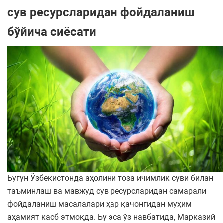
сув ресурсларидан фойдаланиш
бўйича сиёсати
Бугун Ўзбекистонда аҳолини тоза ичимлик суви билан
таъминлаш ва мавжуд сув ресурсларидан самарали
фойдаланиш масалалари ҳар қачонгидан муҳим
аҳамият касб этмоқда. Бу эса ўз навбатида, Марказий