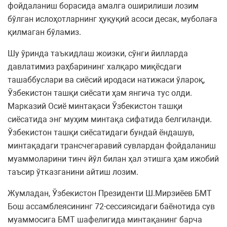
фойдаланиш борасида амалга оширилиши лозим
бўлган ислоҳотларнинг ҳуқуқий асоси десак, муболаға
қилмаган бўламиз.
Шу ўринда таъкидлаш жоизки, сўнги йилларда
давлатимиз раҳбарининг халқаро миқёсдаги
ташаббуслари ва сиёсий иродаси натижаси ўлароқ,
Ўзбекистон ташқи сиёсати ҳам янгича тус олди.
Марказий Осиё минтақаси Ўзбекистон ташқи
сиёсатида энг муҳим минтақа сифатида белгиланди.
Ўзбекистон ташқи сиёсатидаги бундай ёндашув,
минтақадаги трансчегаравий сувлардан фойдаланиш
муаммоларини тинч йўл билан ҳал этишга ҳам ижобий
таъсир ўтказганини айтиш лозим.
Жумладан, Ўзбекистон Президенти Ш.Мирзиёев БМТ
Бош ассамблеясининг 72-сессиясидаги баёнотида сув
муаммосига БМТ шафелигида минтақанинг барча