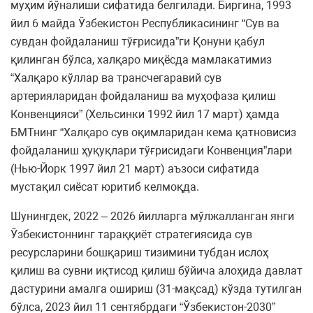
муҳим йўналиши сифатида белгилади. Биргина, 1993
йил 6 майда Ўзбекистон Республикасининг “Сув ва
сувдан фойдаланиш тўғрисида”ги Қонуни қабул
қилинган бўлса, халқаро миқёсда мамлакатимиз
“Халқаро кўллар ва трансчегаравий сув
артерияларидан фойдаланиш ва муҳофаза қилиш
Конвенцияси” (Хельсинки 1992 йил 17 март) ҳамда
БМТнинг “Халқаро сув оқимларидан кема қатновисиз
фойдаланиш ҳуқуқлари тўғрисидаги Конвенция”лари
(Нью-Йорк 1997 йил 21 март) аъзоси сифатида
мустақил сиёсат юритиб келмоқда.
Шунингдек, 2022 – 2026 йилларга мўлжалланган янги
Ўзбекистоннинг тараққиёт стратегиясида сув
ресурсларини бошқариш тизимини тубдан ислоҳ
қилиш ва сувни иқтисод қилиш бўйича алоҳида давлат
дастурини амалга ошириш (31-мақсад) кўзда тутилган
бўлса, 2023 йил 11 сентябрдаги “Ўзбекистон-2030”