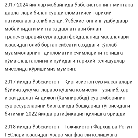
2017-2024 йиллар мобайнида Ўзбекистоннинг минтақа
давлатлари билан сув дипломатияси тарихий
натижаларга олиб келди. Ўзбекистоннинг ушбу давр
мобайнидаги минтақа давлатлари билан
трансчегаравий сувлардан фойдаланиш масалалари
юзасидан олиб борган сиёсати соҳадаги кўплаб
муаммоларнинг дипломатик ечимларини топишга
кўмаклашганлигини қуйидаги тарихий келишувлар
мисолида кўришимиз мумкин:
2017 йилда Ўзбекистон – Қирғизистон сув масалалари
бўйича ҳукуматлараро қўшма комиссия тузилиб, ҳар
икки давлат Андижон (Кампиробод) сув омборининг
сув ресурсларини биргаликда бошқариш тўғрисидаги
битимни 2022 йилда ратификация қилишга эришди.
2018 йилда Ўзбекистон – Тожикистон Фарход ва Роғун
ГEСлари юзасидан ўзаро манфаатли келишувга