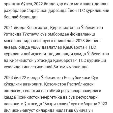
эришган бўлса, 2022 йилда ҳар икки мамлакат давлат
раҳбарлари Зарафшон дарёсида Ёвон ГEС қурилишини
бошлаб беришди.
2021 йилда Қозоғистон, Қирғизистон ва Ўзбекистон
ўртасида Тўқтағул сув омборидан фойдаланиш
масалаларида келишувга эришилди. 2023 йилнинг
январь ойида ушбу давлатлар Қамбарота-1 ГEС
қурилиши лойиҳасини тасдиқлашди ҳамда Ўзбекистон
ва Қирғизистон ўртасида Қамбарота-1 ГEС қурилиши
юзасидан инвестициявий битим имзоланди.
2023 йил 22 июнда Ўзбекистон Республикаси Сув
хўжалиги вазирлиги, Қозоғистон Республикаси
экология, геология ва табиий ресурслар вазирлиги
ҳамда Тожикистон энергетика ва сув ресурслари
вазирлиги ўртасида “Бахри тожик” сув омборини 2023
йил июнь-август ойларида ишлатиш бўйича уч