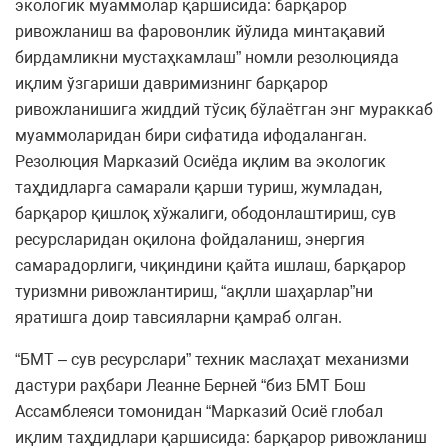
экологик муаммолар қаршисида: барқарор
ривожланиш ва фаровонлик йўлида минтақавий
бирдамликни мустаҳкамлаш” номли резолюцияда
иқлим ўзгариши давримизнинг барқарор
ривожланишига жиддий тўсиқ бўлаётган энг мураккаб
муаммоларидан бири сифатида ифодаланган.
Резолюция Марказий Осиёда иқлим ва экологик
таҳдидларга самарали қарши туриш, жумладан,
барқарор қишлоқ хўжалиги, ободонлаштириш, сув
ресурсларидан оқилона фойдаланиш, энергия
самарадорлиги, чиқиндини қайта ишлаш, барқарор
туризмни ривожлантириш, “ақлли шаҳарлар”ни
яратишга доир тавсияларни қамраб олган.
“БМТ – сув ресурслари” техник маслаҳат механизми
дастури раҳбари Леанне Берней “биз БМТ Бош
Ассамблеяси томонидан “Марказий Осиё глобал
иқлим таҳдидлари қаршисида: барқарор ривожланиш