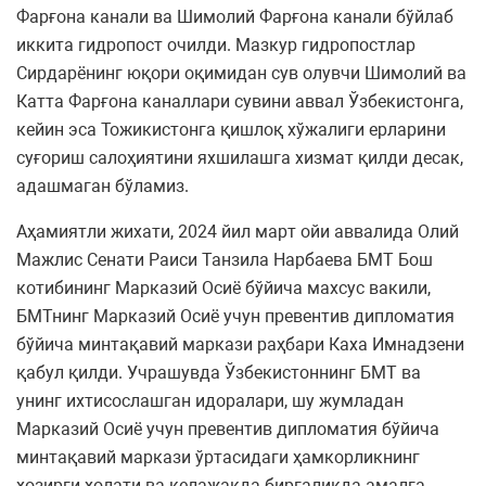
Фарғона канали ва Шимолий Фарғона канали бўйлаб
иккита гидропост очилди. Мазкур гидропостлар
Сирдарёнинг юқори оқимидан сув олувчи Шимолий ва
Катта Фарғона каналлари сувини аввал Ўзбекистонга,
кейин эса Тожикистонга қишлоқ хўжалиги ерларини
суғориш салоҳиятини яхшилашга хизмат қилди десак,
адашмаган бўламиз.
Аҳамиятли жихати, 2024 йил март ойи аввалида Олий
Мажлис Сенати Раиси Танзила Нарбаева БМТ Бош
котибининг Марказий Осиё бўйича махсус вакили,
БМТнинг Марказий Осиё учун превентив дипломатия
бўйича минтақавий маркази раҳбари Каха Имнадзени
қабул қилди. Учрашувда Ўзбекистоннинг БМТ ва
унинг ихтисослашган идоралари, шу жумладан
Марказий Осиё учун превентив дипломатия бўйича
минтақавий маркази ўртасидаги ҳамкорликнинг
ҳозирги ҳолати ва келажакда биргаликда амалга