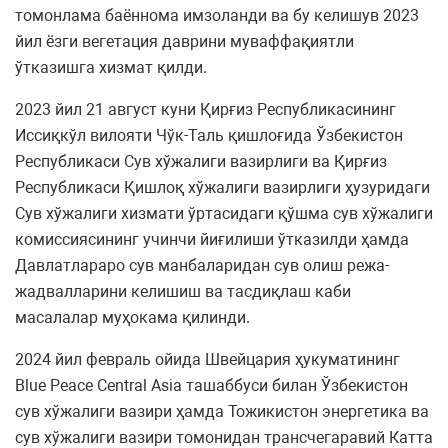
томонлама баённома имзоланди ва бу келишув 2023
йил ёзги вегетация даврини муваффақиятли
ўтказишга хизмат қилди.
2023 йил 21 август куни Қирғиз Республикасининг
Иссиқкўл вилояти Чўк-Таль қишлоғида Ўзбекистон
Республикаси Сув хўжалиги вазирлиги ва Қирғиз
Республикаси Қишлоқ хўжалиги вазирлиги ҳузуридаги
Сув хўжалиги хизмати ўртасидаги қўшма сув хўжалиги
комиссиясининг учинчи йиғилиши ўтказилди ҳамда
Давлатлараро сув манбаларидан сув олиш режа-
жадвалларини келишиш ва тасдиқлаш каби
масалалар муҳокама қилинди.
2024 йил февраль ойида Швейцария ҳукуматининг
Blue Peace Central Asia ташаббуси билан Ўзбекистон
сув хўжалиги вазири ҳамда Тожикистон энергетика ва
сув хўжалиги вазири томонидан трансчегаравий Катта