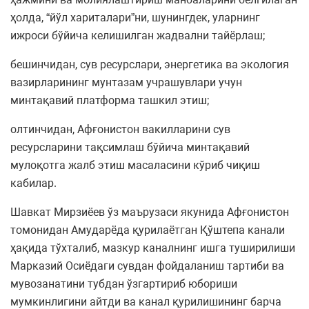
ҳолда, “йўл хариталари”ни, шунингдек, уларнинг
ижроси бўйича келишилган жадвални тайёрлаш;
бешинчидан, сув ресурслари, энергетика ва экология
вазирларининг мунтазам учрашувлари учун
минтақавий платформа ташкил этиш;
олтинчидан, Афғонистон вакилларини сув
ресурсларини тақсимлаш бўйича минтақавий
мулоқотга жалб этиш масаласини кўриб чиқиш
кабилар.
Шавкат Мирзиёев ўз маърузаси якунида Афғонистон
томонидан Амударёда қурилаётган Қўштепа канали
ҳақида тўхталиб, мазкур каналнинг ишга туширилиши
Марказий Осиёдаги сувдан фойдаланиш тартиби ва
мувозанатини тубдан ўзгартириб юбориши
мумкинлигини айтди ва канал қурилишининг барча