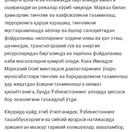
ошириладиган режалар кўриб чиқилди. Марказ билан
ҳамкорлик тинчлик ва хавфсизликни таъминлаш,
терроризмга қарши курашиш, тинчликни
мустаҳкамлашда аёллар ва ёшлар салоҳиятидан
фойдаланиш, низоларнинг олдини олиш ва ҳал этиш,
шунингдек, трансчегаравий сув ва энергия
ресурсларидан биргаликда ва оқилона фойдаланиш
каби масалаларни қамраб олади. Каха Имнадзе
Марказий Осиё минтақаси давлатларининг ўзаро
муносабатлари тинчлик ва барқарорликни таъминлаш
ҳар жиҳатдан ўсишни таъминлашга хизмат
қилаётганига, бунда Ўзбекистоннинг алоҳида ҳиссаси
бор эканлигини таъкидлаб ўтди.
Юқорида қайд этиб ўтилганидек, Ўзбекистоннинг
ташаббускорлиги ва сиёсий иродаси натижасида
эришилган мазкур тарихий келишувлар, авваламбор,