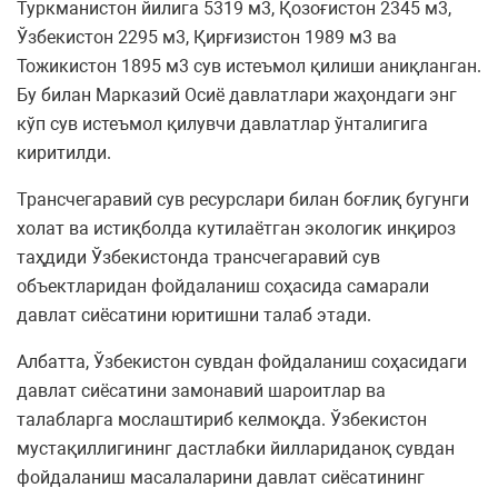
Туркманистон йилига 5319 м3, Қозоғистон 2345 м3,
Ўзбекистон 2295 м3, Қирғизистон 1989 м3 ва
Тожикистон 1895 м3 сув истеъмол қилиши аниқланган.
Бу билан Марказий Осиё давлатлари жаҳондаги энг
кўп сув истеъмол қилувчи давлатлар ўнталигига
киритилди.
Трансчегаравий сув ресурслари билан боғлиқ бугунги
холат ва истиқболда кутилаётган экологик инқироз
таҳдиди Ўзбекистонда трансчегаравий сув
объектларидан фойдаланиш соҳасида самарали
давлат сиёсатини юритишни талаб этади.
Албатта, Ўзбекистон сувдан фойдаланиш соҳасидаги
давлат сиёсатини замонавий шароитлар ва
талабларга мослаштириб келмоқда. Ўзбекистон
мустақиллигининг дастлабки йиллариданоқ сувдан
фойдаланиш масалаларини давлат сиёсатининг