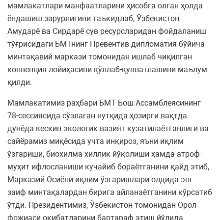
мамлакатлари манфаатларини ҳисобга олган ҳолда
ёндашиш зарурлигини таъкидлаб, Ўзбекистон
Амударё ва Сирдарё сув ресурсларидан фойдаланиш
тўғрисидаги БМТнинг Превентив дипломатия бўйича
минтақавий маркази томонидан ишлаб чиқилган
конвенция лойиҳасини қўллаб-қувватлашини маълум
қилди.
Мамлакатимиз раҳбари БМТ Бош Ассамблеясининг
78-сессиясида сўзлаган нутқида ҳозирги вақтда
дунёда кескин экологик вазият кузатилаётганлиги ва
сайёрамиз миқёсида учта инқироз, яъни иқлим
ўзгариши, биохилма-хиллик йўқолиши ҳамда атроф-
муҳит ифлосланиши кучайиб бораётганини қайд этиб,
Марказий Осиёни иқлим ўзгаришлари олдида энг
заиф минтақалардан бирига айланаётганини кўрсатиб
ўтди. Президентимиз, Ўзбекистон томонидан Орол
фожиаси оқибатларини бартараф этиш йўлида