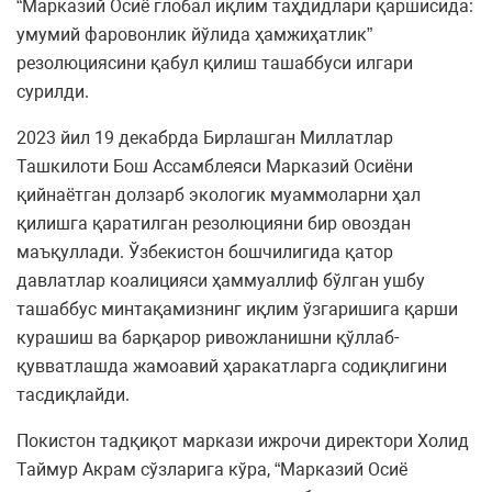
“Марказий Осиё глобал иқлим таҳдидлари қаршисида:
умумий фаровонлик йўлида ҳамжиҳатлик”
резолюциясини қабул қилиш ташаббуси илгари
сурилди.
2023 йил 19 декабрда Бирлашган Миллатлар
Ташкилоти Бош Aссамблеяси Марказий Осиёни
қийнаётган долзарб экологик муаммоларни ҳал
қилишга қаратилган резолюцияни бир овоздан
маъқуллади. Ўзбекистон бошчилигида қатор
давлатлар коалицияси ҳаммуаллиф бўлган ушбу
ташаббус минтақамизнинг иқлим ўзгаришига қарши
курашиш ва барқарор ривожланишни қўллаб-
қувватлашда жамоавий ҳаракатларга содиқлигини
тасдиқлайди.
Покистон тадқиқот маркази ижрочи директори Холид
Таймур Aкрам сўзларига кўра, “Марказий Осиё