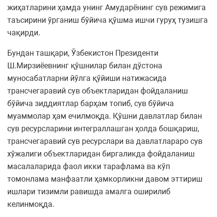
жиҳатларини ҳамда унинг Амударёнинг сув режимига
таъсирини ўрганиш бўйича қўшма ишчи гуруҳ тузишга
чақирди.
Бундан ташқари, Ўзбекистон Президенти
Ш.Мирзиёевнинг қўшнилар билан дўстона
муносабатларни йўлга қўйиши натижасида
трансчегаравий сув объектларидан фойдаланиш
бўйича зиддиятлар барҳам топиб, сув бўйича
муаммолар ҳам ечилмоқда. Қўшни давлатлар билан
сув ресурсларини интеграллашган ҳолда бошқариш,
трансчегаравий сув ресурслари ва давлатлараро сув
хўжалиги объектларидан биргаликда фойдаланиш
масалаларида фаол икки тарафлама ва кўп
томонлама манфаатли ҳамкорликни давом эттириш
ишлари тизимли равишда амалга оширилиб
келинмоқда.