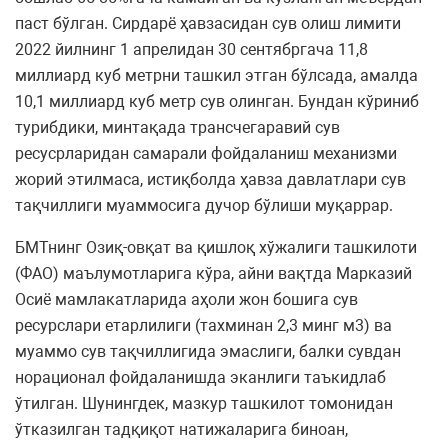
паст бўлган. Сирдарё ҳавзасидан сув олиш лимити
2022 йилнинг 1 апрелидан 30 сентябргача 11,8
миллиард куб метрни ташкил этган бўлсада, амалда
10,1 миллиард куб метр сув олинган. Бундан кўриниб
турибдики, минтақада трансчегаравий сув
ресусрларидан самарали фойдаланиш механизми
жорий этилмаса, истиқболда ҳавза давлатлари сув
тақчиллиги муаммосига дучор бўлиши муқаррар.
БМТнинг Озиқ-овқат ва қишлоқ хўжалиги ташкилоти
(ФАО) маълумотларига кўра, айни вақтда Марказий
Осиё мамлакатларида аҳоли жон бошига сув
ресурслари етарлилиги (тахминан 2,3 минг м3) ва
муаммо сув тақчиллигида эмаслиги, балки сувдан
норационал фойдаланишда эканлиги таъкидлаб
ўтилган. Шунингдек, мазкур ташкилот томонидан
ўтказилган тадқиқот натижаларига биноан,