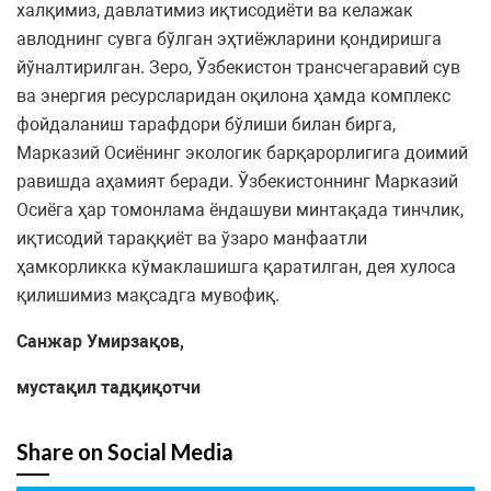
халқимиз, давлатимиз иқтисодиёти ва келажак
авлоднинг сувга бўлган эҳтиёжларини қондиришга
йўналтирилган. Зеро, Ўзбекистон трансчегаравий сув
ва энергия ресурсларидан оқилона ҳамда комплекс
фойдаланиш тарафдори бўлиши билан бирга,
Марказий Осиёнинг экологик барқарорлигига доимий
равишда аҳамият беради. Ўзбекистоннинг Марказий
Осиёга ҳар томонлама ёндашуви минтақада тинчлик,
иқтисодий тараққиёт ва ўзаро манфаатли
ҳамкорликка кўмаклашишга қаратилган, дея хулоса
қилишимиз мақсадга мувофиқ.
Санжар Умирзақов,
мустақил тадқиқотчи
Share on Social Media