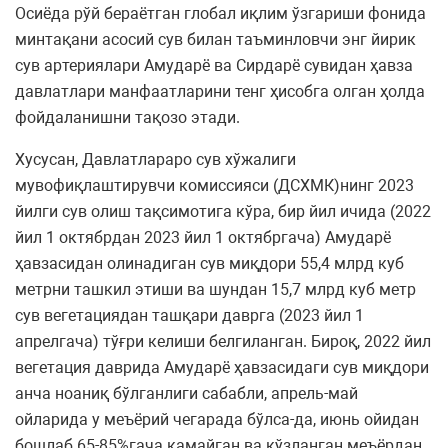
Осиёда рўй бераётган глобал иқлим ўзгариши фонида
минтақани асосий сув билан таъминловчи энг йирик
сув артериялари Амударё ва Сирдарё сувидан ҳавза
давлатлари манфаатларини тенг ҳисобга олган ҳолда
фойдаланишни тақозо этади.
Хусусан, Давлатлараро сув хўжалиги
мувофиқлаштирувчи комиссияси (ДСХМК)нинг 2023
йилги сув олиш тақсимотига кўра, бир йил ичида (2022
йил 1 октябрдан 2023 йил 1 октябргача) Амударё
ҳавзасидан олинадиган сув миқдори 55,4 млрд куб
метрни ташкил этиши ва шундан 15,7 млрд куб метр
сув вегетациядан ташқари даврга (2023 йил 1
апрелгача) тўғри келиши белгиланган. Бироқ, 2022 йил
вегетация даврида Амударё ҳавзасидаги сув миқдори
анча ноаниқ бўлганлиги сабабли, апрель-май
ойларида у меъёрий чегарада бўлса-да, июнь ойидан
бошлаб 65-85%гача камайган ва кўзланган меъёрдан