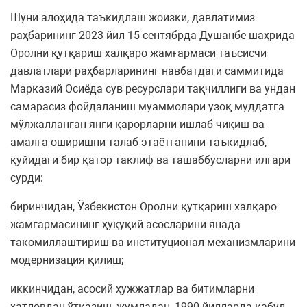
Шуни алоҳида таъкидлаш жоизки, давлатимиз
раҳбарининг 2023 йил 15 сентябрда Душанбе шаҳрида
Оролни қутқариш халқаро жамғармаси таъсисчи
давлатлари раҳбарларининг навбатдаги саммитида
Марказий Осиёда сув ресурслари тақчиллиги ва ундан
самарасиз фойдаланиш муаммолари узоқ муддатга
мўлжалланган янги қарорларни ишлаб чиқиш ва
амалга оширишни талаб этаётганини таъкидлаб,
қуйидаги бир қатор таклиф ва ташаббусларни илгари
сурди:
биринчидан, Ўзбекистон Оролни қутқариш халқаро
жамғармасининг ҳуқуқий асосларини янада
такомиллаштириш ва институционал механизмларини
модернизация қилиш;
иккинчидан, асосий ҳужжатлар ва битимларни
хатловдан ўтказиш, жумладан, 1990 йилларда қабул