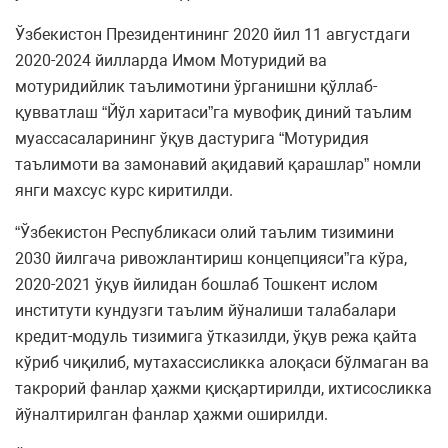
Ўзбекистон Президентининг 2020 йил 11 августдаги
2020-2024 йилларда Имом Мотуридий ва
мотуридийлик таълимотини ўрганишни қўллаб-
қувватлаш “Йўл харитаси”га мувофиқ диний таълим
муассасаларининг ўқув дастурига “Мотуридия
таълимоти ва замонавий ақидавий қарашлар” номли
янги махсус курс киритилди.
“Ўзбекистон Республикаси олий таълим тизимини
2030 йилгача ривожлантириш концепцияси”га кўра,
2020-2021 ўқув йилидан бошлаб Тошкент ислом
институти кундузги таълим йўналиши талабалари
кредит-модуль тизимига ўтказилди, ўқув режа қайта
кўриб чиқилиб, мутахассисликка алоқаси бўлмаган ва
такрорий фанлар ҳажми қисқартирилди, ихтисосликка
йўналтирилган фанлар ҳажми оширилди.