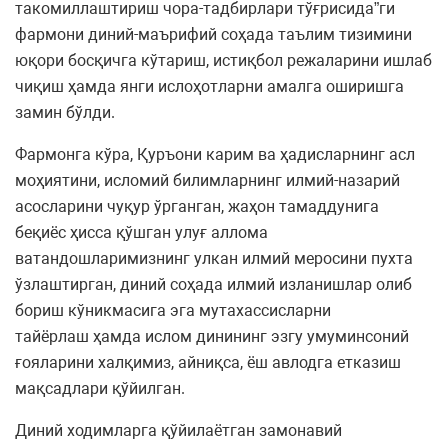
такомиллаштириш чора-тадбирлари тўғрисида”ги
фармони диний-маърифий соҳада таълим тизимини
юқори босқичга кўтариш, истиқбол режаларини ишлаб
чиқиш ҳамда янги ислоҳотларни амалга оширишга
замин бўлди.
Фармонга кўра, Қуръони карим ва ҳадисларнинг асл
моҳиятини, исломий билимларнинг илмий-назарий
асосларини чуқур ўрганган, жаҳон тамаддунига
беқиёс ҳисса қўшган улуғ аллома
ватандошларимизнинг улкан илмий меросини пухта
ўзлаштирган, диний соҳада илмий изланишлар олиб
бориш кўникмасига эга мутахассисларни
тайёрлаш ҳамда ислом динининг эзгу умуминсоний
ғояларини халқимиз, айниқса, ёш авлодга етказиш
мақсадлари қўйилган.
Диний ходимларга қўйилаётган замонавий