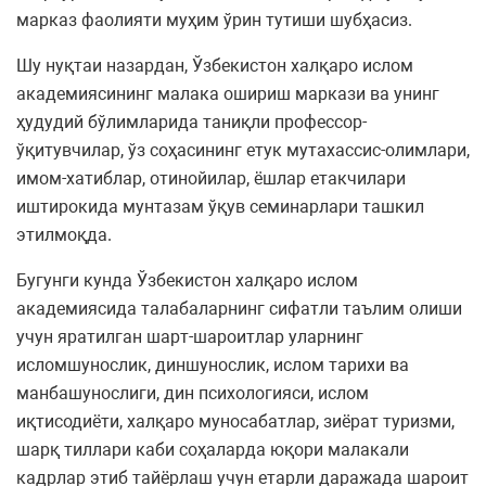
марказ фаолияти муҳим ўрин тутиши шубҳасиз.
Шу нуқтаи назардан, Ўзбекистон халқаро ислом
академиясининг малака ошириш маркази ва унинг
ҳудудий бўлимларида таниқли профессор-
ўқитувчилар, ўз соҳасининг етук мутахассис-олимлари,
имом-хатиблар, отинойилар, ёшлар етакчилари
иштирокида мунтазам ўқув семинарлари ташкил
этилмоқда.
Бугунги кунда Ўзбекистон халқаро ислом
академиясида талабаларнинг сифатли таълим олиши
учун яратилган шарт-шароитлар уларнинг
исломшунослик, диншунослик, ислом тарихи ва
манбашунослиги, дин психологияси, ислом
иқтисодиёти, халқаро муносабатлар, зиёрат туризми,
шарқ тиллари каби соҳаларда юқори малакали
кадрлар этиб тайёрлаш учун етарли даражада шароит