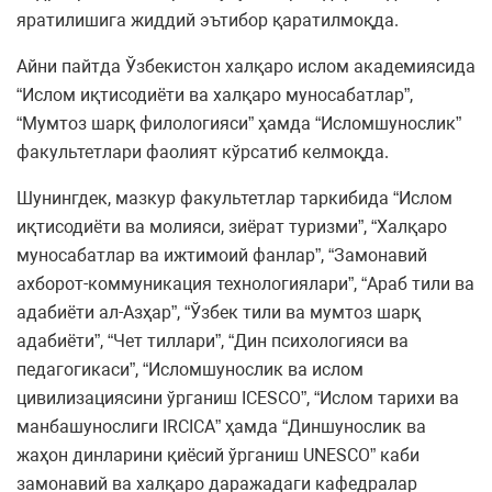
яратилишига жиддий эътибор қаратилмоқда.
Айни пайтда Ўзбекистон халқаро ислом академиясида
“Ислом иқтисодиёти ва халқаро муносабатлар”,
“Мумтоз шарқ филологияси” ҳамда “Исломшунослик”
факультетлари фаолият кўрсатиб келмоқда.
Шунингдек, мазкур факультетлар таркибида “Ислом
иқтисодиёти ва молияси, зиёрат туризми”, “Халқаро
муносабатлар ва ижтимоий фанлар”, “Замонавий
ахборот-коммуникация технологиялари”, “Араб тили ва
адабиёти ал-Азҳар”, “Ўзбек тили ва мумтоз шарқ
адабиёти”, “Чет тиллари”, “Дин психологияси ва
педагогикаси”, “Исломшунослик ва ислом
цивилизациясини ўрганиш ICESCO”, “Ислом тарихи ва
манбашунослиги IRCICA” ҳамда “Диншунослик ва
жаҳон динларини қиёсий ўрганиш UNESCO” каби
замонавий ва халқаро даражадаги кафедралар