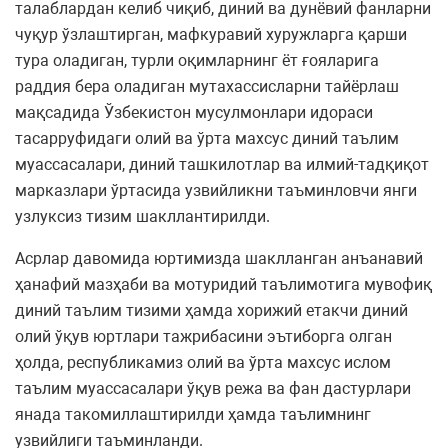
талаблардан келиб чиқиб, диний ва дунёвий фанларни
чуқур ўзлаштирган, мафкуравий хуружларга қарши
тура оладиган, турли оқимларнинг ёт ғояларига
раддия бера оладиган мутахассисларни тайёрлаш
мақсадида Ўзбекистон мусулмонлари идораси
тасарруфидаги олий ва ўрта махсус диний таълим
муассасалари, диний ташкилотлар ва илмий-тадқиқот
марказлари ўртасида узвийликни таъминловчи янги
узлуксиз тизим шакллантирилди.
Асрлар давомида юртимизда шаклланган анъанавий
ҳанафий мазҳаби ва мотуридий таълимотига мувофиқ
диний таълим тизими ҳамда хорижий етакчи диний
олий ўқув юртлари тажрибасини эътиборга олган
ҳолда, республикамиз олий ва ўрта махсус ислом
таълим муассасалари ўқув режа ва фан дастурлари
янада такомиллаштирилди ҳамда таълимнинг
узвийлиги таъминланди.