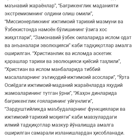
маънавий жараёнлар”, “Бағрикенглик маданияти
экстремизмнинг олдини олиш омили”,
“Миссионерликнинг ижтимоий тарихий мазмуни ва
Ўзбекистонда намоён бўлишининг ўзига хос
жиҳатлари”, “Замонавий ўзбек оилаларида ислом одат
ва анъаналари эволюцияси” каби тадқиқотлар амалга
оширилган. “Христианлик ва исломда аскетик
қарашлар тарихи ва эволюцияси қиёсий таҳлили”,
“Христиан ва ислом манбаларида тиббий
масалаларнинг эътиқодий-ижтимоий асослари”, “Ўрта
Осиёдаги ижтимоий-маданий жараёнларда яҳудий
жамоаларининг тутган ўрни”, “Жаҳон динларида
бағрикенглик ғояларининг уйғунлиги”,
“Зардуштийликда маъбудаларнинг функциялари ва
ижтимоий-тарихий моҳияти” каби мавзулардаги
илмий тадқиқотлар мазкур йўналишда амалга
оширилган самарали изланишлардан ҳисобланади.