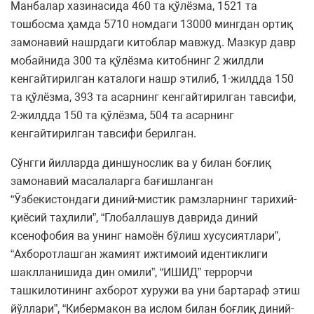
Манбалар хазинасида 460 та қўлёзма, 1521 та
тошбосма ҳамда 5710 номдаги 13000 мингдан ортиқ
замонавий нашрдаги китоблар мавжуд. Мазкур давр
мобайнида 300 та қўлёзма китобнинг 2 жилдли
кенгайтирилган каталоги нашр этилиб, 1-жилдда 150
та қўлёзма, 393 та асарнинг кенгайтирилган тавсифи,
2-жилдда 150 та қўлёзма, 504 та асарнинг
кенгайтирилган тавсифи берилган.
Сўнгги йилларда диншунослик ва у билан боғлиқ
замонавий масалаларга бағишланган
“Ўзбекистондаги диний-мистик рамзларнинг тарихий-
қиёсий таҳлили”, “Глобаллашув даврида диний
ксенофобия ва унинг намоён бўлиш хусусиятлари”,
“Ахборотлашган жамият ижтимоий идентиклиги
шаклланишида дин омили”, “ИШИД” террорчи
ташкилотининг ахборот хуружи ва уни бартараф этиш
йўллари”, “Кибермакон ва ислом билан боғлиқ диний-