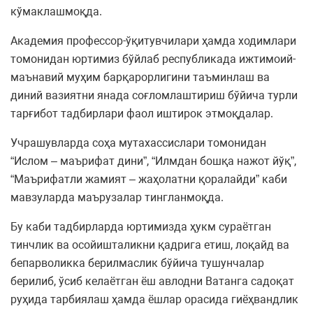
кўмаклашмоқда.
Академия профессор-ўқитувчилари ҳамда ходимлари
томонидан юртимиз бўйлаб республикада ижтимоий-
маънавий муҳим барқарорлигини таъминлаш ва
диний вазиятни янада соғломлаштириш бўйича турли
тарғибот тадбирлари фаол иштирок этмоқдалар.
Учрашувларда соҳа мутахассислари томонидан
“Ислом – маърифат дини”, “Илмдан бошқа нажот йўқ”,
“Маърифатли жамият – жаҳолатни қоралайди” каби
мавзуларда маърузалар тингланмоқда.
Бу каби тадбирларда юртимизда ҳукм сураётган
тинчлик ва осойишталикни қадрига етиш, лоқайд ва
бепарволикка берилмаслик бўйича тушунчалар
берилиб, ўсиб келаётган ёш авлодни Ватанга садоқат
руҳида тарбиялаш ҳамда ёшлар орасида гиёҳвандлик