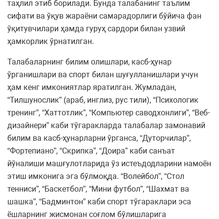
таҳлил этиб борилади. Бунда талабанинг таълим
сифати ва ўқув жараёни самарадорлиги бўйича фан
ўқитувчилари ҳамда гуруҳ сардори билан узвий
ҳамкорлик ўрнатилган.
Талабаларнинг билим олишлари, касб-ҳунар
ўрганишлари ва спорт билан шуғулланишлари учун
ҳам кенг имкониятлар яратилган. Жумладан,
“Тилшунослик” (араб, инглиз, рус тили), “Психологик
тренинг”, “Хаттотлик”, “Компьютер саводхонлиги”, “Веб-
дизайнери” каби тўгаракларда талабалар замонавий
билим ва касб-ҳунарларни ўрганса, “Дуторчилар”,
“Фортепиано”, “Скрипка”, “Доира” каби санъат
йўналиши машғулотларида ўз истеъдодларини намоён
этиш имконига эга бўлмоқда. “Волейбол”, “Стол
тенниси”, “Баскетбол”, “Мини футбол”, “Шахмат ва
шашка”, “Бадминтон” каби спорт тўгараклари эса
ёшларнинг жисмонан соғлом бўлишларига