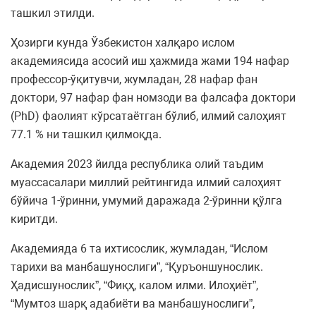
ташкил этилди.
Ҳозирги кунда Ўзбекистон халқаро ислом
академиясида асосий иш ҳажмида жами 194 нафар
профессор-ўқитувчи, жумладан, 28 нафар фан
доктори, 97 нафар фан номзоди ва фалсафа доктори
(PhD) фаолият кўрсатаётган бўлиб, илмий салоҳият
77.1 % ни ташкил қилмоқда.
Академия 2023 йилда республика олий таъдим
муассасалари миллий рейтингида илмий салоҳият
бўйича 1-ўринни, умумий даражада 2-ўринни қўлга
киритди.
Академияда 6 та ихтисослик, жумладан, “Ислом
тарихи ва манбашунослиги”, “Қуръоншунослик.
Ҳадисшунослик”, “Фиқҳ, калом илми. Илоҳиёт”,
“Мумтоз шарқ адабиёти ва манбашунослиги”,