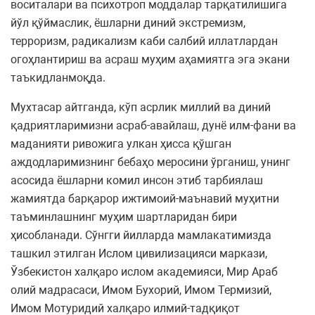
воситалари ва психотроп моддалар тарқатилишига
йўл қўймаслик, ёшларни диний экстремизм,
терроризм, радикализм каби салбий иллатлардан
огоҳлантириш ва асраш муҳим аҳамиятга эга экани
таъкидланмоқда.
Мухтасар айтганда, кўп асрлик миллий ва диний
қадриятларимизни асраб-авайлаш, дунё илм-фани ва
маданияти ривожига улкан ҳисса қўшган
аждодларимизнинг бебаҳо меросини ўрганиш, унинг
асосида ёшларни комил инсон этиб тарбиялаш
жамиятда барқарор ижтимоий-маънавий муҳитни
таъминлашнинг муҳим шартларидан бири
ҳисобланади. Сўнгги йилларда мамлакатимизда
ташкил этилган Ислом цивилизацияси маркази,
Ўзбекистон халқаро ислом академияси, Мир Араб
олий мадрасаси, Имом Бухорий, Имом Термизий,
Имом Мотуридий халқаро илмий-тадқиқот