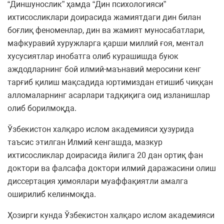
“Диншунослик” ҳамда “Дин психологияси”
ихтисосликлари доирасида жамиятдаги дин билан
боғлиқ феноменлар, дин ва жамият муносабатлари,
мафкуравий хуружларга қарши миллий ғоя, ментал
хусусиятлар инобатга олиб курашишда буюк
аждодларнинг бой илмий-маънавий меросини кенг
тарғиб қилиш мақсадида юртимиздан етишиб чиққан
алломаларнинг асарлари тадқиқига оид изланишлар
олиб борилмоқда.
Ўзбекистон халқаро ислом академияси ҳузурида
таъсис этилган Илмий кенгашда, мазкур
ихтисосликлар доирасида йилига 20 дан ортиқ фан
доктори ва фалсафа доктори илмий даражасини олиш
диссертация ҳимоялари муаффақиятли амалга
оширилиб келинмоқда.
Ҳозирги кунда Ўзбекистон халқаро ислом академияси