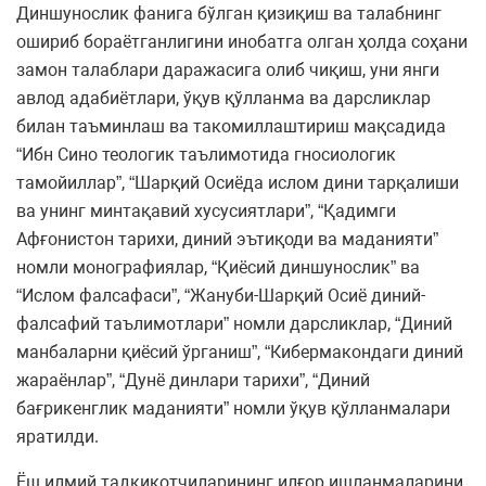
Диншунослик фанига бўлган қизиқиш ва талабнинг
ошириб бораётганлигини инобатга олган ҳолда соҳани
замон талаблари даражасига олиб чиқиш, уни янги
авлод адабиётлари, ўқув қўлланма ва дарсликлар
билан таъминлаш ва такомиллаштириш мақсадида
“Ибн Сино теологик таълимотида гносиологик
тамойиллар”, “Шарқий Осиёда ислом дини тарқалиши
ва унинг минтақавий хусусиятлари”, “Қадимги
Афғонистон тарихи, диний эътиқоди ва маданияти”
номли монографиялар, “Қиёсий диншунослик” ва
“Ислом фалсафаси”, “Жануби-Шарқий Осиё диний-
фалсафий таълимотлари” номли дарсликлар, “Диний
манбаларни қиёсий ўрганиш”, “Кибермакондаги диний
жараёнлар”, “Дунё динлари тарихи”, “Диний
бағрикенглик маданияти” номли ўқув қўлланмалари
яратилди.
Ёш илмий тадқиқотчиларининг илғор ишланмаларини