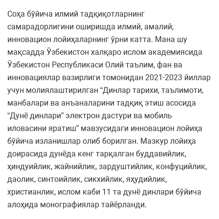
Соҳа бўйича илмий тадқиқотларнинг
самарадорлигини оширишда илмий, амалий,
инновацион лойиҳаларнинг ўрни катта. Мана шу
мақсадда Ўзбекистон халқаро ислом академиясида
Ўзбекистон Республикаси Олий таълим, фан ва
инновациялар вазирлиги томонидан 2021-2023 йиллар
учун молиялаштирилган “Динлар тарихи, таълимоти,
манбалари ва анъаналарини тадқиқ этиш асосида
“Дунё динлари” электрон дастури ва мобиль
иловасини яратиш” мавзусидаги инновацион лойиҳа
бўйича изланишлар олиб борилган. Мазкур лойиҳа
доирасида дунёда кенг тарқалган буддавийлик,
ҳиндуийлик, жайнийлик, зардуштийлик, конфуцийлик,
даолик, синтоийлик, сикхийлик, яҳудийлик,
христианлик, ислом каби 11 та дунё динлари бўйича
алоҳида монографиялар тайёрланди.