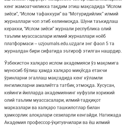
кенг жамоатчиликка тақдим этиш мақсадида “Ислом
зиёси”, “Ислом тафаккури” ва “Мотуридийлик” илмий
журналлари чоп этиб келинмоқда. Шуни таъкидлаш
керакки, “Ислом зиёси” журнали республика олий
таълим муассасалари илмий журналлари ноёб
платформаси – uzjournals.edu.uzдаги энг фаол 5 та
журналдан бири сифатида эътироф этилган нашрдир.
Ўзбекистон халқаро ислом академияси ўз мақомига
муносиб бўлиш ҳамда халқаро миқёсда етакчи
ўринларни эгаллаш мақсадида кенг кўламли
янгиликларни амалиётга татбиқ этмоқда. Хусусан,
кейинги йилларда академиянинг нуфузли хорижий
олий таълим муассасалари, илмий-тадқиқот
марказлари ва халқаро ташкилотлар билан
ҳамкорлик алоқалари сезиларли кенгайди. Натижада
Академия профессор-ўқитувчилари ва ёш илмий