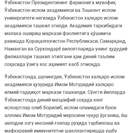
Ўзбекистон Президентининг фармонига мувофиқ
Ўзбекистон ислом академияси ва Тошкент ислом
университети негизида Ўзбекистон халқаро ислом
академияси ташкил этилди. Академия таркибидаги
малака ошириш маркази фаолиятига қўшимча
равишда Қорақалпоғистон Республикаси, Самарқанд,
Наманган ва Сурхондарё вилоятларида унинг ҳудудий
филиаллари ташкил этилгани ҳам диний таълим
соҳасида ўзига хос аҳамият касб этмоқда.
Ўзбекистонда, шунингдек, Ўзбекистон халқаро ислом
академияси ҳузурида Имом Мотуридий халқаро
илмий-тадқиқот маркази ташкилди. Сўнгги йилларда
Ўзбекистонда диний-маърифий соҳада кенг
ислоҳотлар олиб борилиб, ислом оламидаги буюк
аллома Имом Мотуридий меросини чуқур ўрганиш, ёш
авлодни эзгу инсоний ғоялар руҳида тарбиялаш ва
мафкуравий иммунитетни шакллантиришда ушбу