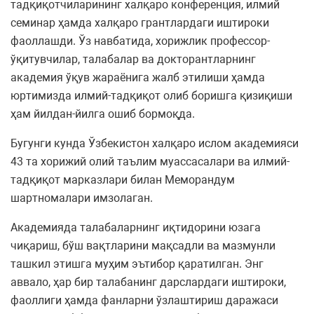
тадқиқотчиларининг халқаро конференция, илмий
семинар ҳамда халқаро грантлардаги иштироки
фаоллашди. Ўз навбатида, хорижлик профессор-
ўқитувчилар, талабалар ва докторантларнинг
академия ўқув жараёнига жалб этилиши ҳамда
юртимизда илмий-тадқиқот олиб боришга қизиқиши
ҳам йилдан-йилга ошиб бормоқда.
Бугунги кунда Ўзбекистон халқаро ислом академияси
43 та хорижий олий таълим муассасалари ва илмий-
тадқиқот марказлари билан Меморандум
шартномалари имзолаган.
Академияда талабаларнинг иқтидорини юзага
чиқариш, бўш вақтларини мақсадли ва мазмунли
ташкил этишга муҳим эътибор қаратилган. Энг
аввало, ҳар бир талабанинг дарслардаги иштироки,
фаоллиги ҳамда фанларни ўзлаштириш даражаси