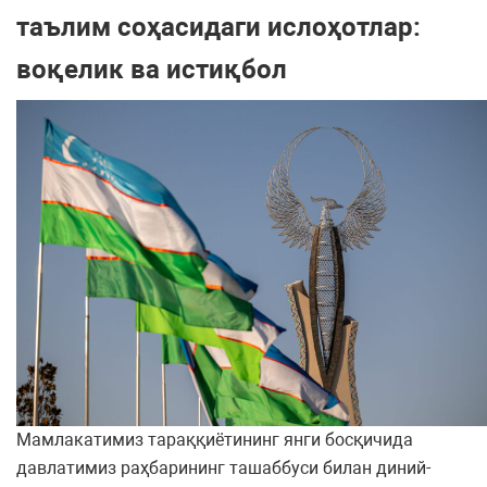
таълим соҳасидаги ислоҳотлар:
воқелик ва истиқбол
Мамлакатимиз тараққиётининг янги босқичида
давлатимиз раҳбарининг ташаббуси билан диний-