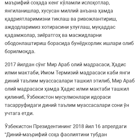
маърифий соҳада кенг кўламли ислоҳотлар,
янгиланишлар, хусусан миллий анъана ҳамда
қадриятларимизни тиклаш ва ривожлантириш,
аждодларимиз хотирасини улуғлаш, муқаддас
қадамжолар, зиёратгоҳ ва масжидларни
ободонлаштириш борасида бунёдкорлик ишлари олиб
борилмоқда.
2017 йилдан сўнг Мир Араб олий мадрасаси, Ҳадис
илми мактаби, Имом Термизий мадрасаси каби янги
диний таълим муассасалари ташкил этилиб, Мир Араб
олий мадрасаси ҳамда Ҳадис илми мактаби ташкил
қилиниб, Ўзбекистон мусулмонлари идораси
тасарруфидаги диний таълим муассасалари сони ўн
учтага етди.
Ўзбекистон Президентининг 2018 йил 16 апрелдаги
“Диний-маърифий соҳа фаолиятини тубдан