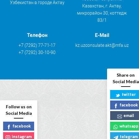
Узбекистан в городе Актау
Казахстан, г. Актау,
микрорайон 30, коттедж
83/1
Телефон
E-Mail
+7 (7292) 77-71-17
kz.uzconsulate.akt@mfa.uz
+7 (7292) 30-10-90
Share on
Social Media
twitter
facebook
Follow us on
Social Media
email
facebook
whatsapp
instagram
telegram