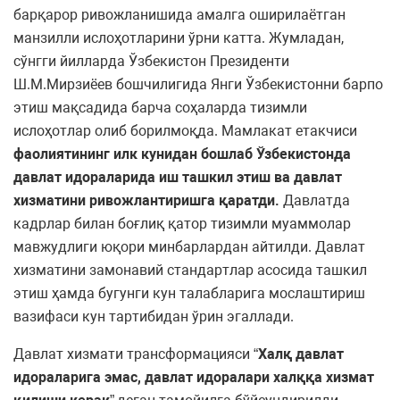
барқарор ривожланишида амалга оширилаётган
манзилли ислоҳотларини ўрни катта. Жумладан,
сўнгги йилларда Ўзбекистон Президенти
Ш.М.Мирзиёев бошчилигида Янги Ўзбекистонни барпо
этиш мақсадида барча соҳаларда тизимли
ислоҳотлар олиб борилмоқда. Мамлакат етакчиси
фаолиятининг илк кунидан бошлаб Ўзбекистонда
давлат идораларида иш ташкил этиш ва давлат
хизматини ривожлантиришга қаратди.
Давлатда
кадрлар билан боғлиқ қатор тизимли муаммолар
мавжудлиги юқори минбарлардан айтилди. Давлат
хизматини замонавий стандартлар асосида ташкил
этиш ҳамда бугунги кун талабларига мослаштириш
вазифаси кун тартибидан ўрин эгаллади.
Давлат хизмати трансформацияси “
Халқ давлат
идораларига эмас, давлат идоралари халққа хизмат