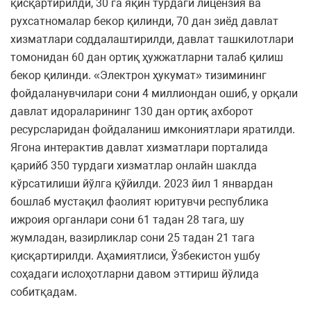
қисқартирилди, 30 га яқин турдаги лицензия ва
рухсатномалар бекор қилинди, 70 дан зиёд давлат
хизматлари соддалаштирилди, давлат ташкилотлари
томонидан 60 дан ортиқ ҳужжатларни талаб қилиш
бекор қилинди. «Электрон ҳукумат» тизимининг
фойдаланувчилари сони 4 миллиондан ошиб, у орқали
давлат идораларининг 130 дан ортиқ ахборот
ресурсларидан фойдаланиш имкониятлари яратилди.
Ягона интерактив давлат хизматлари порталида
қарийб 350 турдаги хизматлар онлайн шаклда
кўрсатилиши йўлга қўйилди. 2023 йил 1 январдан
бошлаб мустақил фаолият юритувчи республика
ижроия органлари сони 61 тадан 28 тага, шу
жумладан, вазирликлар сони 25 тадан 21 тага
қисқартирилди. Аҳамиятлиси, Ўзбекистон ушбу
соҳадаги ислоҳотларни давом эттириш йўлида
собитқадам.