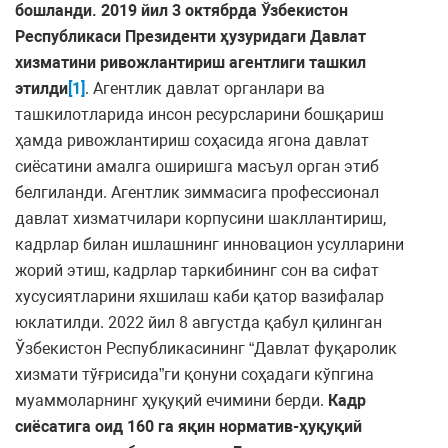
бошланди. 2019 йил 3 октябрда Ўзбекистон
Республикаси Президенти ҳузуридаги Давлат
хизматини ривожлантириш агентлиги ташкил
этилди
[1]
. Агентлик давлат органлари ва
ташкилотларида инсон ресурсларини бошқариш
ҳамда ривожлантириш соҳасида ягона давлат
сиёсатини амалга оширишга масъул орган этиб
белгиланди. Агентлик зиммасига профессионал
давлат хизматчилари корпусини шакллантириш,
кадрлар билан ишлашнинг инновацион усулларини
жорий этиш, кадрлар таркибининг сон ва сифат
хусусиятларини яхшилаш каби қатор вазифалар
юклатилди. 2022 йил 8 августда қабул қилинган
Ўзбекистон Республикасининг “Давлат фуқаролик
хизмати тўғрисида”ги қонуни соҳадаги кўпгина
муаммоларнинг ҳуқуқий ечимини берди.
Кадр
сиёсатига оид 160 га яқин норматив-ҳуқуқий