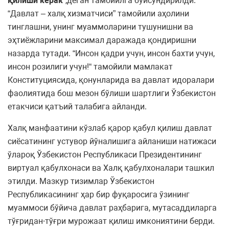
қилиши керак
”,деган тамойилга бўйсундирилди.
“Давлат – халқ хизматчиси” тамойили аҳолини
тинглашни, унинг муаммоларини тушунишни ва
эҳтиёжларини максимал даражада қондиришни
назарда тутади. “Инсон қадри учун, инсон бахти учун,
инсон розилиги учун!“ тамойили мамлакат
Конституциясида, қонунларида ва давлат идоралари
фаолиятида бош мезон бўлиши шартлиги Ўзбекистон
етакчиси қатъий талабига айланди.
Халқ манфаатини кўзлаб қарор қабул қилиш давлат
сиёсатининг устувор йўналишига айланиши натижаси
ўлароқ Ўзбекистон Республикаси Президентининг
виртуал қабулхонаси ва Халқ қабулхоналари ташкил
этилди. Мазкур тизимлар Ўзбекистон
Республикасининг ҳар бир фуқаросига ўзининг
муаммоси бўйича давлат раҳбарига, мутасаддиларга
тўғридан-тўғри мурожаат қилиш имкониятини берди.