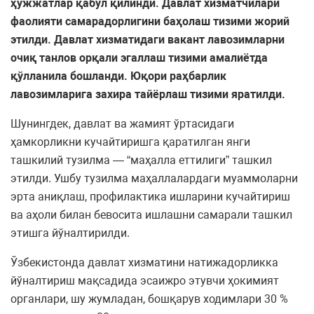
ҳужжатлар қабул қилинди. Давлат хизматчилари
фаолияти самарадорлигини баҳолаш тизими жорий
этилди. Давлат хизматидаги вакант лавозимларни
очиқ танлов орқали эгаллаш тизими амалиётда
қўлланила бошланди. Юқори раҳбарлик
лавозимларига захира тайёрлаш тизими яратилди.
Шунингдек, давлат ва жамият ўртасидаги
ҳамкорликни кучайтиришга қаратилган янги
ташкилий тузилма — “маҳалла еттилиги” ташкил
этилди. Ушбу тузилма маҳаллалардаги муаммоларни
эрта аниқлаш, профилактика ишларини кучайтириш
ва аҳоли билан бевосита ишлашни самарали ташкил
этишга йўналтирилди.
Ўзбекистонда давлат хизматини натижадорликка
йўналтириш мақсадида эсаижро этувчи ҳокимият
органлари, шу жумладан, бошқарув ходимлари 30 %