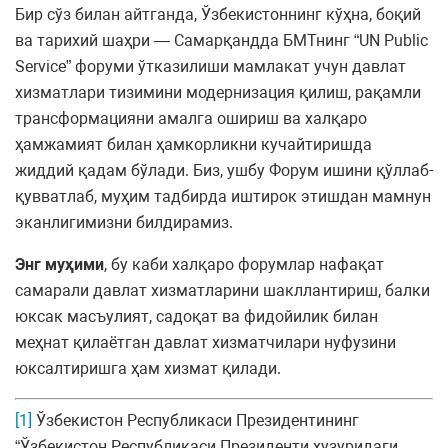
Бир сўз билан айтганда, Ўзбекистоннинг кўҳна, боқий
ва тарихий шаҳри — Самарқандда БМТнинг “UN Public
Service” форуми ўтказилиши мамлакат учун давлат
хизматлари тизимини модернизация қилиш, рақамли
трансформацияни амалга ошириш ва халқаро
ҳамжамият билан ҳамкорликни кучайтиришда
жиддий қадам бўлади. Биз, ушбу Форум ишини қўллаб-
қувватлаб, муҳим тадбирда иштирок этишдан мамнун
эканлигимизни билдирамиз.
Энг муҳими
, бу каби халқаро форумлар нафақат
самарали давлат хизматларини шакллантириш, балки
юксак масъулият, садоқат ва фидойилик билан
меҳнат қилаётган давлат хизматчилари нуфузини
юксалтиришга ҳам хизмат қилади.
[1]
Ўзбекистон Республикаси Президентининг
“Ўзбекистон Республикаси Президенти ҳузуридаги