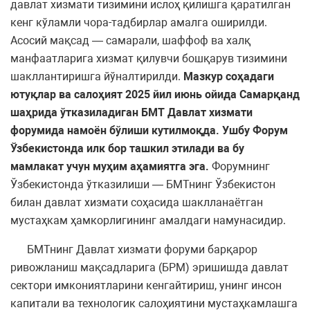
давлат хизмати тизимини ислоҳ қилишга қаратилган
кенг кўламли чора-тадбирлар амалга оширилди.
Асосий мақсад — самарали, шаффоф ва халқ
манфаатларига хизмат қилувчи бошқарув тизимини
шакллантиришга йўналтирилди.
Мазкур соҳадаги
ютуқлар ва салоҳият 2025 йил июнь ойида Самарқанд
шаҳрида ўтказиладиган БМТ Давлат хизмати
форумида намоён бўлиши кутилмоқда. Ушбу Форум
Ўзбекистонда илк бор ташкил этилади ва бу
мамлакат учун муҳим аҳамиятга эга.
Форумнинг
Ўзбекистонда ўтказилиши — БМТнинг Ўзбекистон
билан давлат хизмати соҳасида шаклланаётган
мустаҳкам ҳамкорлигининг амалдаги намунасидир.
БМТнинг Давлат хизмати форуми барқарор
ривожланиш мақсадларига (БРМ) эришишда давлат
сектори имкониятларини кенгайтириш, унинг инсон
капитали ва технологик салоҳиятини мустаҳкамлашга