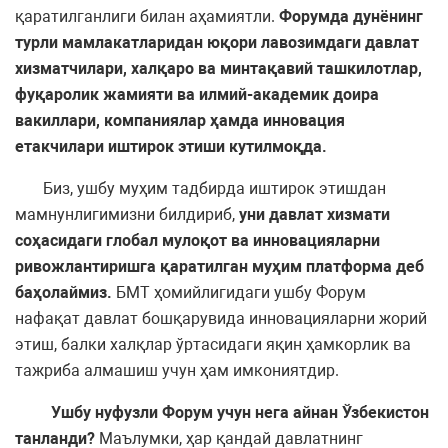
қаратилганлиги билан аҳамиятли.
Форумда дунёнинг
турли мамлакатларидан юқори лавозимдаги давлат
хизматчилари, халқаро ва минтақавий ташкилотлар,
фуқаролик жамияти ва илмий-академик доира
вакиллари, компаниялар ҳамда инновация
етакчилари иштирок этиши кутилмоқда.
Биз, ушбу муҳим тадбирда иштирок этишдан
мамнунлигимизни билдириб,
уни давлат хизмати
соҳасидаги глобал мулоқот ва инновацияларни
ривожлантиришга қаратилган муҳим платформа деб
баҳолаймиз.
БМТ ҳомийлигидаги ушбу Форум
нафақат давлат бошқарувида инновацияларни жорий
этиш, балки халқлар ўртасидаги яқин ҳамкорлик ва
тажриба алмашиш учун ҳам имкониятдир.
Ушбу нуфузли Форум учун нега айнан Ўзбекистон
танланди?
Маълумки, ҳар қандай давлатнинг