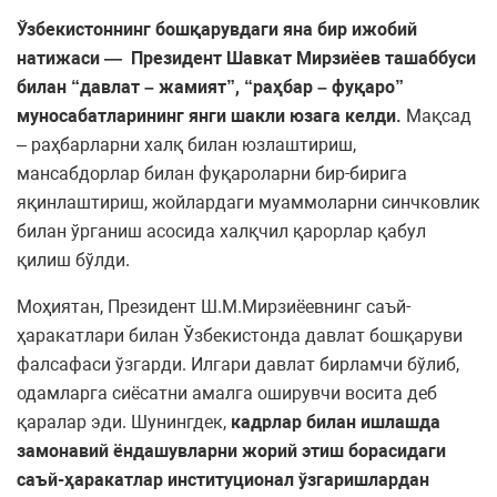
Ўзбекистоннинг бошқарувдаги яна бир ижобий
натижаси — Президент Шавкат Мирзиёев ташаббуси
билан “давлат – жамият”, “раҳбар – фуқаро”
муносабатларининг янги шакли юзага келди.
Мақсад
– раҳбарларни халқ билан юзлаштириш,
мансабдорлар билан фуқароларни бир-бирига
яқинлаштириш, жойлардаги муаммоларни синчковлик
билан ўрганиш асосида халқчил қарорлар қабул
қилиш бўлди.
Моҳиятан, Президент Ш.М.Мирзиёевнинг саъй-
ҳаракатлари билан Ўзбекистонда давлат бошқаруви
фалсафаси ўзгарди. Илгари давлат бирламчи бўлиб,
одамларга сиёсатни амалга оширувчи восита деб
қаралар эди. Шунингдек,
к
адрлар билан ишлашда
замонавий ёндашувларни жорий этиш борасидаги
саъй-ҳаракатлар институционал ўзгаришлардан