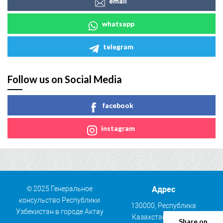
email
whatsapp
telegram
Follow us on Social Media
facebook
instagram
© 2025 Генеральное
Адрес
консульство Республики
130000, Республика
Узбекистан в городе Актау
Казахстан, г. Актау,
Share on