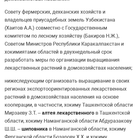
Совету фермерских, дехканских хозяйств и
владельцев приусадебных земель Узбекистана
(Хаитов А.А.) совместно с Государственным
комитетом по лесному хозяйству (Бакиров Н.Ж.),
Советом Министров Республики Каракалпакстан и
хокимиятами областей в двухнедельный срок
разработать меры по организации выращивания
лекарственных растений в домохозяйствах населения;
нижеследующим организовать выращивание в своих
регионах экспортоориентированных лекарственных
растений в домохозяйствах населения на основе
кооперации, в частности, хокиму Ташкентской области
Мирзаеву З.Т. –
алтея лекарственного
в Ташкентской
области, хокиму Наманганской области Абдуразакову
Ш.Ш. –
шиповника
в Наманганской области, хокиму
Ферганской области Бозарову Х.Х. и хокиму