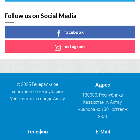
Follow us on Social Media
facebook
instagram
© 2025 Генеральное
Адрес
консульство Республики
130000, Республика
Узбекистан в городе Актау
Казахстан, г. Актау,
микрорайон 30, коттедж
83/1
Телефон
E-Mail