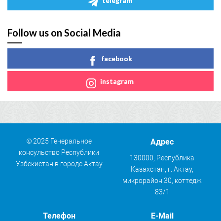
telegram
Follow us on Social Media
facebook
instagram
© 2025 Генеральное
Адрес
консульство Республики
130000, Республика
Узбекистан в городе Актау
Казахстан, г. Актау,
микрорайон 30, коттедж
83/1
Телефон
E-Mail