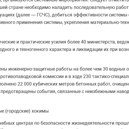
ашей стране необходимо наладить последовательную рабо
туациях (далее — ГСЧС), добиться эффективности системы
ивного применения системы, укрепления материально-техн
ские и практические усилия более 40 министерств, ведомс
ного и техногенного характера и ликвидации их при воз
ены инженерно-защитные работы на более чем 30 водных о
тивопаводковой комиссии и в ходе 230 тактико-специальн
полнено 22 000 кубических метров бетонных работ, очище
ли предотвращены события, связанные с неизбежными навод
ые (городские) хокимы
чебных центрах по безопасности жизнедеятельности прошл