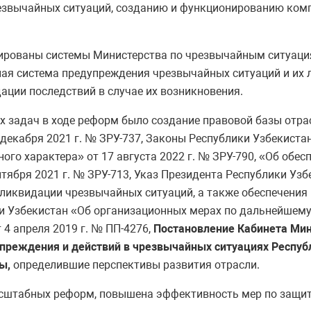
резвычайных ситуаций, созданию и функционированию комп
рированы системы Министерства по чрезвычайным ситуаци
ная система предупреждения чрезвычайных ситуаций и их 
ации последствий в случае их возникновения.
ых задач в ходе реформ было создание правовой базы отр
декабря 2021 г. № ЗРУ-737, Законы Республики Узбекистан
ого характера» от 17 августа 2022 г. № ЗРУ-790, «Об обе
нтября 2021 г. № ЗРУ-713, Указ Президента Республики Уз
ликвидации чрезвычайных ситуаций, а также обеспечения 
ки Узбекистан «Об организационных мерах по дальнейшем
4 апреля 2019 г. № ПП-4276,
Постановление Кабинета Мин
реждения и действий в чрезвычайных ситуациях Республи
ты,
определившие перспективы развития отрасли.
масштабных реформ, повышена эффективность мер по защит