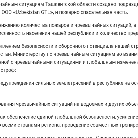
ычайным ситуациям Ташкентской области создано подразд
 ООО «Uzbekistan GTL», и пожарно-спасательная часть.
снижению количества пожаров и чрезвычайных ситуаций, а 
сленность населения нашей республики и количество пред
плением безопасности и оборонного потенциала нашей стр
тан, Министерству по чрезвычайным ситуациям во взаимо
анной с чрезвычайными ситуациями и глобальным изменен
астроф:
редупреждения сильных землетрясений в республике на осн
ования чрезвычайных ситуаций на водоемах и других объе
 как обеспечение единой глобальной безопасности, усилен
 всеми странами региона, проведение совместных трениро
в, организуются системные мероприятия. Следует отметить,