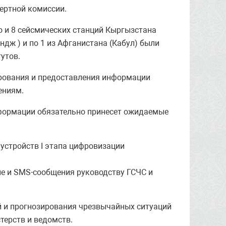
ертной комиссии.
о и 8 сейсмических станций Кыргызстана
ндж ) и по 1 из Афганистана (Кабул) были
утов.
рования и предоставления информации
ениям.
нформации обязательно принесет ожидаемые
устройств I этапа цифровизации
ые и SMS-сообщения руководству ГСЧС и
й и прогнозирования чрезвычайных ситуаций
терств и ведомств.