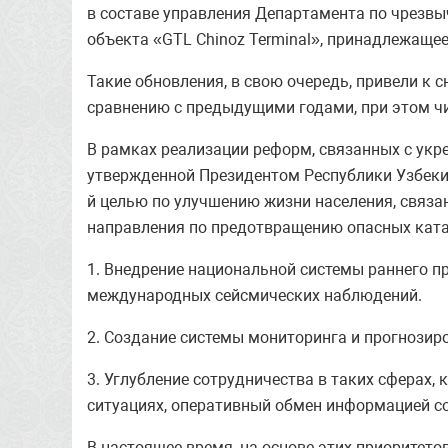
в составе управления Департамента по чрезв
объекта «GTL Chinoz Terminal», принадлежащее
Такие обновления, в свою очередь, привели к 
сравнению с предыдущими годами, при этом чи
В рамках реализации реформ, связанных с укре
утвержденной Президентом Республики Узбекис
й целью по улучшению жизни населения, связ
направления по предотвращению опасных кат
1. Внедрение национальной системы раннего п
международных сейсмических наблюдений.
2. Создание системы мониторинга и прогнозир
3. Углубление сотрудничества в таких сферах,
ситуациях, оперативный обмен информацией со
В настоящее время, на основе этих приоритето