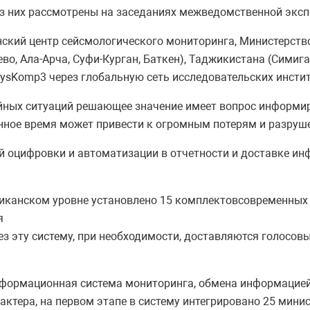
 из них рассмотрены на заседаниях межведомственной эксп
ский центр сейсмологического мониторинга, Министерств
во, Ала-Арча, Суфи-Курган, Баткен), Таджикистана (Симига
ysKomp3 через глобальную сеть исследовательских инстит
йных ситуаций решающее значение имеет вопрос информи
нное время может привести к огромным потерям и разруш
й оцифровки и автоматизации в отчетности и доставке и
бликанском уровне установлено 15 комплектовсовременных 
я
з эту систему, при необходимости, доставляются голосов
информационная система мониторинга, обмена информацие
актера, на первом этапе в систему интегрировано 25 минис