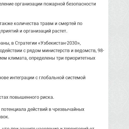
еление организации пожарной безопасности
также количества травм и смертей по
приятий и организаций растет.
аны, в Стратегии «Узбекистан-2030»,
действии с рядом министерств и ведомств, 98-
ием климата, определены три приоритетных
ове интеграции с глобальной системой
ктах повышенного риска.
ие потенциала действий в чрезвычайных
вок.
 что при защите населения и территорий от