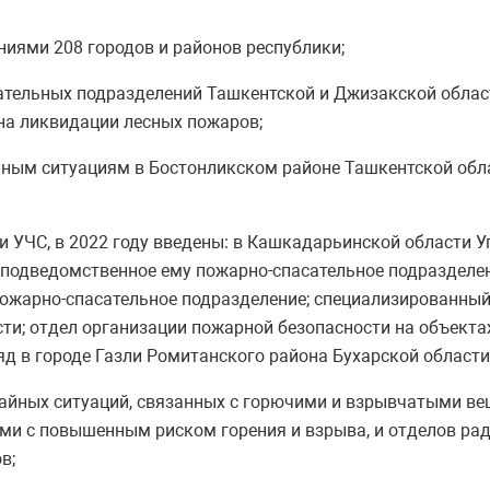
иями 208 городов и районов республики;
сательных подразделений Ташкентской и Джизакской обла
на ликвидации лесных пожаров;
йным ситуациям в Бостонликском районе Ташкентской облас
и УЧС, в 2022 году введены: в Кашкадарьинской области 
подведомственное ему пожарно-спасательное подразделен
пожарно-спасательное подразделение; специализированный
и; отдел организации пожарной безопасности на объектах
 в городе Газли Ромитанского района Бухарской области
айных ситуаций, связанных с горючими и взрывчатыми вещ
ми с повышенным риском горения и взрыва, и отделов рад
в;