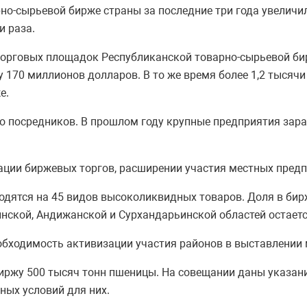
но-сырьевой бирже страны за последние три года увеличил
и раза.
 торговых площадок Республиканской товарно-сырьевой би
у 170 миллионов долларов. В то же время более 1,2 тыся
е.
о посредников. В прошлом году крупные предприятия зар
ации биржевых торгов, расширении участия местных пред
ходятся на 45 видов высоколиквидных товаров. Доля в бир
нской, Андижанской и Сурхандарьинской областей остаетс
еобходимость активизации участия районов в выставлении 
биржу 500 тысяч тонн пшеницы. На совещании даны указани
ных условий для них.