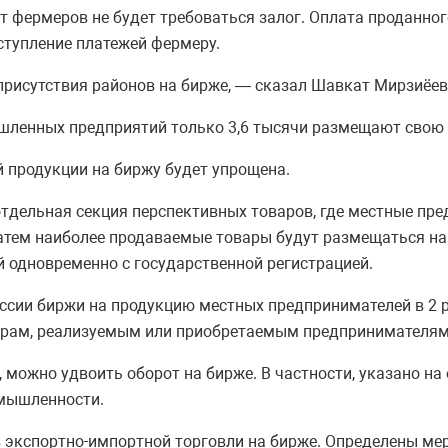
от фермеров не будет требоваться залог. Оплата проданног
ступление платежей фермеру.
рисутствия районов на бирже, — сказал Шавкат Мирзиёев
шленных предприятий только 3,6 тысячи размещают свою п
й продукции на биржу будет упрощена.
 отдельная секция перспективных товаров, где местные п
атем наиболее продаваемые товары будут размещаться на
 одновременно с государственной регистрацией.
сии биржи на продукцию местных предпринимателей в 2 р
арам, реализуемым или приобретаемым предпринимателям
 можно удвоить оборот на бирже. В частности, указано на
омышленности.
 экспортно-импортной торговли на бирже. Определены ме